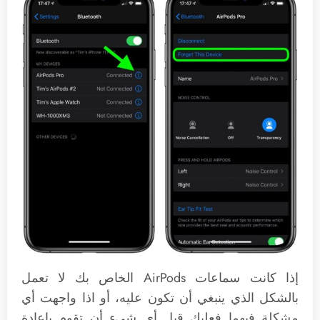
إذا كانت سماعات AirPods الخاص بك لا تعمل
بالشكل الذي ينبغي أن تكون عليه، أو اذا واجهت أي
مشكلة فيهما فعليك قبل أي شيء أن تقوم باعادة