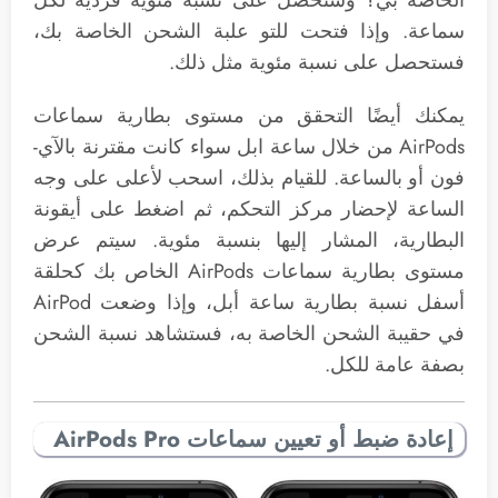
الخاصة بي؟ وستحصل على نسبة مئوية فردية لكل
سماعة. وإذا فتحت للتو علبة الشحن الخاصة بك،
فستحصل على نسبة مئوية مثل ذلك.
يمكنك أيضًا التحقق من مستوى بطارية سماعات
‌AirPods‌ من خلال ساعة ابل سواء كانت مقترنة بالآي-
فون أو بالساعة. للقيام بذلك، اسحب لأعلى على وجه
الساعة لإحضار مركز التحكم، ثم اضغط على أيقونة
البطارية، المشار إليها بنسبة مئوية. سيتم عرض
مستوى بطارية سماعات AirPods الخاص بك كحلقة
أسفل نسبة بطارية ساعة أبل، وإذا وضعت AirPod
في حقيبة الشحن الخاصة به، فستشاهد نسبة الشحن
بصفة عامة للكل.
إعادة ضبط أو تعيين سماعات ‌AirPods Pro‌