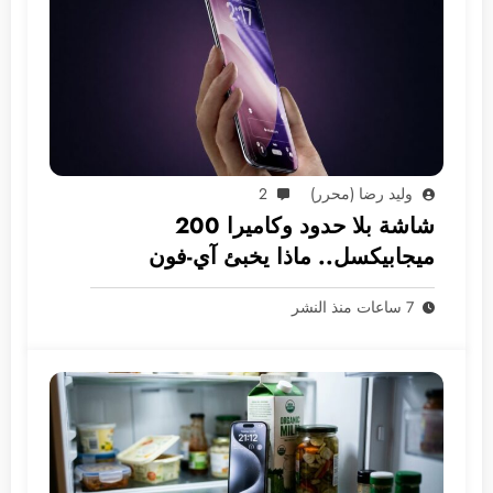
وليد رضا (محرر)
2
شاشة بلا حدود وكاميرا 200
ميجابيكسل.. ماذا يخبئ آي-فون
2028؟
7 ساعات منذ النشر