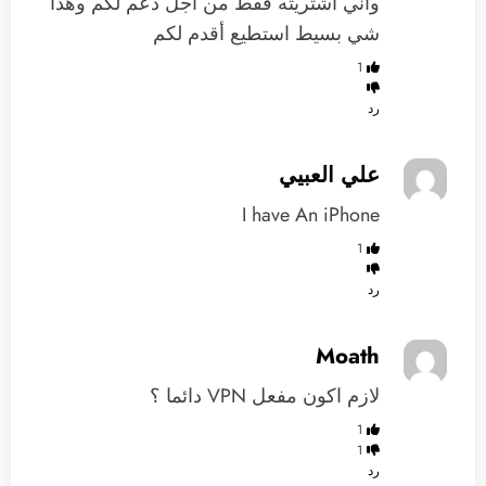
واني اشتريته فقط من أجل دعم لكم وهذا
شي بسيط استطيع أقدم لكم
1
رد
علي العبيي
I have An iPhone
1
رد
Moath
لازم اكون مفعل VPN دائما ؟
1
1
رد