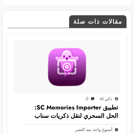
مقالات ذات صلة
ذكي AI
0
تطبيق SC Memories Importer:
الحل السحري لنقل ذكريات سناب
شات إلى الآي-فون
أسبوع واحد منذ النشر