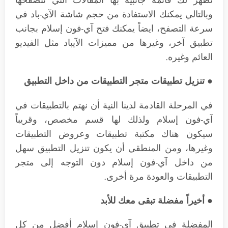
تظهر لك قائمة جانبية بها المقالات التي تتصفحها
وبالتالي يمكنك الاستفادة من حجم شاشة الآي-باد في
سرعة التصفح، ايضاً يمكنك فتح آي-فون إسلام بجانب
تطبيق آخر، وغيرها من مميزات الآيباد مثل الفيديو
العائم وغيره.
● تنزيل تطبيقات متجر التطبيقات من داخل التطبيق
في المرحلة القادمة لدينا النية أن نهتم بالتطبيقات في
آي-فون إسلام ولذلك لها قسم مخصص، وقريباً
سيكون هناك مكتبة تطبيقات وعروض التطبيقات
وغيرها، ومن المنطقي أن يكون تنزيل التطبيق سهل
من داخل آي-فون إسلام دون التوجه إلى متجر
التطبيقات والعودة مرة أخرى.
● أخيراً مفضلة تبقى معك للأبد
المفضلة في تطبيق آي-فون إسلام أفضل من كل