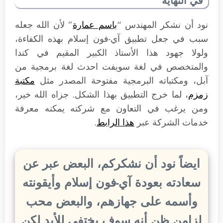
في النهاية
نود أن نشكر المهندس “
باسم عمارة
” لأن الله جعله
سبب في جعل تطبيق آي-فون إسلام بهذه الكفاءة،
ولولا جهود هذا الأستاذ الكبير المقيم في كندا
والمتخصص في لغة سويفت احدث لغة برمجية من
آبل، ومكتباته البرمجية مفتوحة المصدر مثل
مكتبة
زمزم
، لما خرج التطبيق بهذا الشكل. جزاه الله خير،
ومن يرغب في التعاون مع شركته يمكنه معرفة
خدمات الشركة عبر
هذا الرابط
.
ايضاً نود أن نشكركم، البعض عبر عن
سعادته بعودة آي-فون إسلام وأيقونته
وأسمه على جهازهم، والبعض محب
لزامن ظن أنه سوف يختفي للأبد لكن