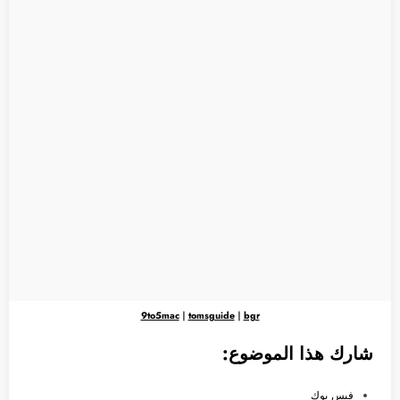
9to5mac
|
tomsguide
|
bgr
شارك هذا الموضوع:
فيس بوك