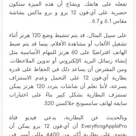
تفعله على هاتفك. ويشاع أن هذه الميزة ستكون
حصرية على آي-فون 12 برو و برو ماكس بشاشة
مقاس 6.1 و 6.7 .
على سبيل المثال، قد يتم تنشيط وضع 120 هرتز أثناء
تشغيل الألعاب أو مشاهدة الأفلام، بينما قد يتم ضبط
الهاتف افتراضيًا على 60 هرتز للمهام الأساسية مثل
إنشاء رسائل البريد الإلكتروني أو تدوين الملاحظات.
ومن المفترض أن يساعد ذلك في الحفاظ على قدرة
بطارية آي-فون 12 على التحمل وعدم الاستنزاف
بسرعة، لأننا نعلم أن شاشات بتردد 120 هرتز يمكن
تستنزف البطارية بشكل كبير بناءً على اختبارات
سابقة لهاتف سامسونج جلاكسي S20.
وبالحديث عن البطارية، يدعي فيديو قناة
EverythingApplePro أن آي-فون 12 برو يمكن أن
يحتوي على بطارية أكبر من 4400 مللي أمبير في