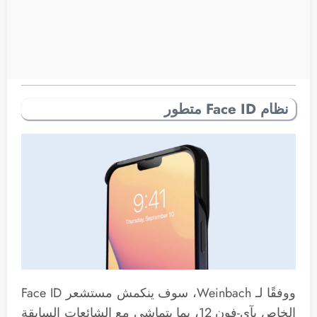
نظام Face ID متطور
ووفقًا لـ Weinbach، سوف ينكمش مستشعر Face ID
الخاص بآي-فون 12، بما يتماشى مع الشائعات السابقة