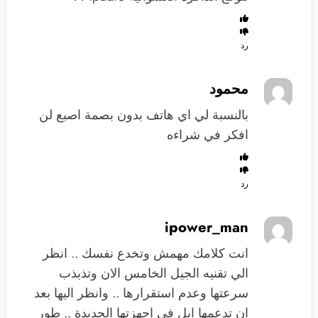
رد
محمود
بالنسبة لي اي هاتف بدون بصمة اصبع لن
افكر في شراءه
رد
ipower_man
انت كلامك مهمش وتخدع نفسك .. انظر
الي تقنيه الجيل الخامس الان وتذبذب
سرعتها وعدم استقرارها .. وانظر اليها بعد
ان تدعمها ابل في اجهزتها الجديدة .. طور