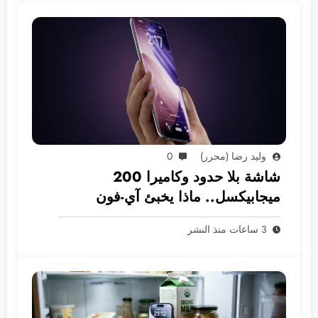
وليد رضا (محرر)
0
شاشة بلا حدود وكاميرا 200
ميجابيكسل.. ماذا يخبئ آي-فون
2028؟
3 ساعات منذ النشر