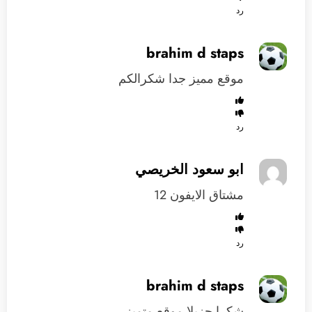
رد
brahim d staps
موقع مميز جدا شكرالكم
رد
ابو سعود الخريصي
مشتاق الايفون 12
رد
brahim d staps
شكرا جزيلا موقع متميز