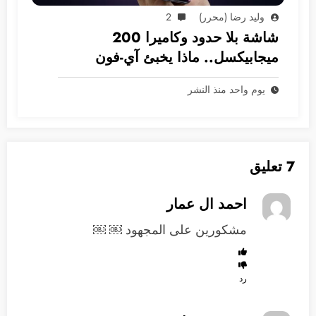
وليد رضا (محرر)
2
شاشة بلا حدود وكاميرا 200
ميجابيكسل.. ماذا يخبئ آي-فون
2028؟
يوم واحد منذ النشر
7 تعليق
احمد ال عمار
مشكورين على المجهود ￼ ￼
رد