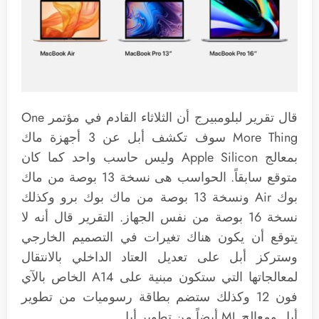
قال تقرير لبلومبيرج أن الثلاثاء القادم في مؤتمر One
More Thing سوف تكشف أبل عن 3 أجهزة ماك
بمعالج Apple Silicon وليس حاسب واحد كما كان
متوقع سابقاً. الحواسب هى نسخة 13 بوصة من ماك
بوك Air ونسخة 13 بوصة من ماك بوك برو وكذلك
نسخة 16 بوصة من نفس الجهاز. التقرير قال أنه لا
يتوقع أن يكون هناك تغيرات في التصميم الخارجي
وستركز أبل على تعديل العتاد الداخلي بالانتقال
لمعالجاتها التي ستكون مبنية على A14 الخاص بالآي
فون 12 وكذلك ستضم بطاقة رسوميات من تطوير
أبل ومعالج ML أيضاً من تطوير أبل.