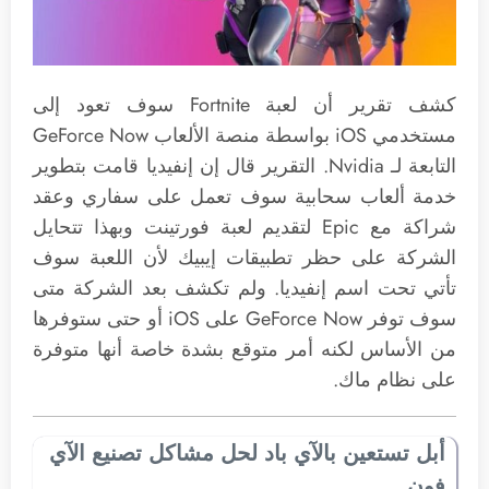
كشف تقرير أن لعبة Fortnite سوف تعود إلى
مستخدمي iOS بواسطة منصة الألعاب GeForce Now
التابعة لـ Nvidia. التقرير قال إن إنفيديا قامت بتطوير
خدمة ألعاب سحابية سوف تعمل على سفاري وعقد
شراكة مع Epic لتقديم لعبة فورتينت وبهذا تتحايل
الشركة على حظر تطبيقات إيبيك لأن اللعبة سوف
تأتي تحت اسم إنفيديا. ولم تكشف بعد الشركة متى
سوف توفر GeForce Now على iOS أو حتى ستوفرها
من الأساس لكنه أمر متوقع بشدة خاصة أنها متوفرة
على نظام ماك.
أبل تستعين بالآي باد لحل مشاكل تصنيع الآي
فون