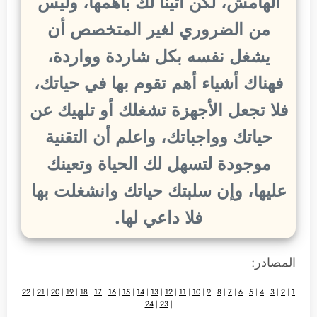
الهامش، لكن أتينا لك بأهمها، وليس
من الضروري لغير المتخصص أن
يشغل نفسه بكل شاردة وواردة،
فهناك أشياء أهم تقوم بها في حياتك،
فلا تجعل الأجهزة تشغلك أو تلهيك عن
حياتك وواجباتك، واعلم أن التقنية
موجودة لتسهل لك الحياة وتعينك
عليها، وإن سلبتك حياتك وانشغلت بها
فلا داعي لها.
المصادر:
22
|
21
|
20
|
19
|
18
|
17
|
16
|
15
|
14
|
13
|
12
|
11
|
10
|
9
|
8
|
7
|
6
|
5
|
4
|
3
|
2
|
1
24
|
23
|