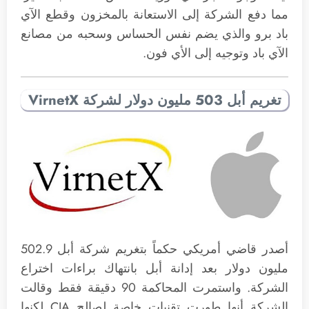
مما دفع الشركة إلى الاستعانة بالمخزون وقطع الآي
باد برو والذي يضم نفس الحساس وسحبه من مصانع
الآي باد وتوجيه إلى الأي فون.
تغريم أبل 503 مليون دولار لشركة VirnetX
أصدر قاضي أمريكي حكماً بتغريم شركة أبل 502.9
مليون دولار بعد إدانة أبل بانتهاك براءات اختراع
الشركة. واستمرت المحاكمة 90 دقيقة فقط وقالت
الشركة أنها طورت تقنيات خاصة لصالح CIA لكنها