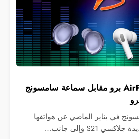
سماعة أبل AirPods برو مقابل سماعة سامسونج
ج في يناير الماضي عن هواتفها
كسي S21 وإلى جانب…