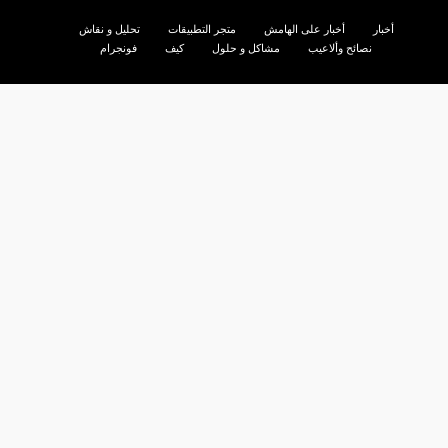
أخبار
أخبار على الهامش
متجر التطبيقات
تحليل و نقاش
نصائح وألاعيب
مشاكل و حلول
كيف
فونجرام