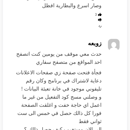
وصار اسرع والبطارية افظل
3
رد
زوبعه
حدث معي موقف من يومين كنت اتصفح
احد المواقع من متصفح سفاري
فجأة فتحت صفحة زي صفحات الاعلانات
دعاية لاشتراك في برنامج وكان رقم
تليفوني موجود في خانة تعبئة البيانات !
و وصلني مسج كود التفعيل من غير ما
اعمل اي حاجة خفت و اغلقت الصفحة
فورا كل ذالك حصل في خمس الى ست
ثواني فقط
الى الان مستغرب كيف حصل ذالك ؟