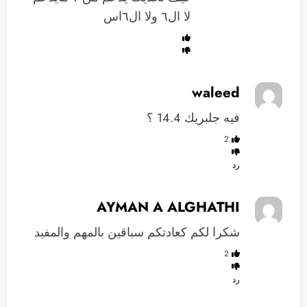
لا ال٦ ولا ال٦اس
waleed
فيه جلبريك 14.4 ؟
2
رد
AYMAN A ALGHATHI
شكرا لكم كعادتكم سباقين بالمهم والمفيد
2
رد