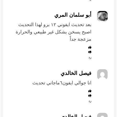
أبو سلمان المري
بعد تحديث ايفوني ١٢ برو لهذا التحديث
اصبح يسخن بشكل غير طبيعي والحرارة
مزعجة جداً
رد
فيصل الخالدي
انا جوالي ايفون٦ماجاني تحديث
رد
فيصل الخالدي