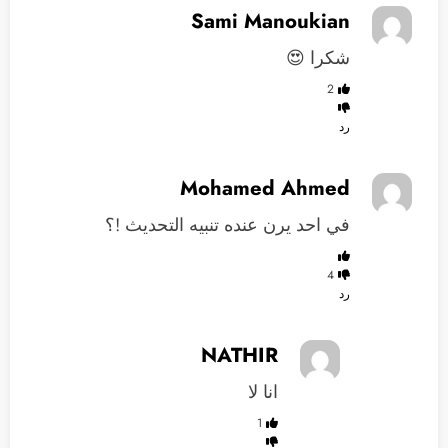
Sami Manoukian
شكرا 😍
2
رد
Mohamed Ahmed
في احد يرن عنده تنبيه التحديث !؟
4
رد
NATHIR
انا لا
1