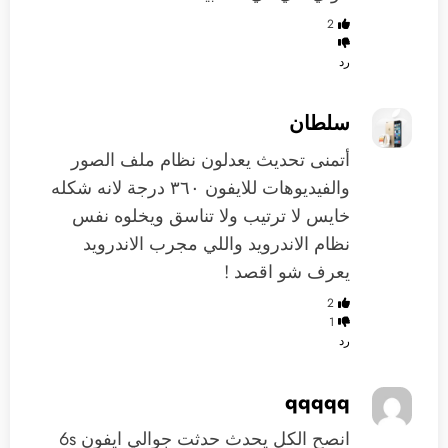
2
رد
سلطان
أتمنى تحديث يعدلون نظام ملف الصور
والفيديوهات للايفون ٣٦٠ درجة لانه شكله
خايس لا ترتيب ولا تناسق ويخلوه نفس
نظام الاندرويد واللي مجرب الاندرويد
يعرف شو اقصد !
2
1
رد
qqqqq
انصح الكل يحدث حدثت جوالي ايفون 6s