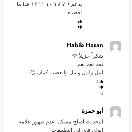
يدعم ٦ ٧ ٨ ٩ ١٠ ١١ ١٢ هذا ما
اقصده
Habib Hasan
شكراً جزيلاً 🌹
نعم نعم نعم
امل وامل وامل واتعصب كمان 😒
2
رد
أبو حمزة
التحديث اصلح مشكلة عدم ظهور علامة
الواي فاي في التطبيقات