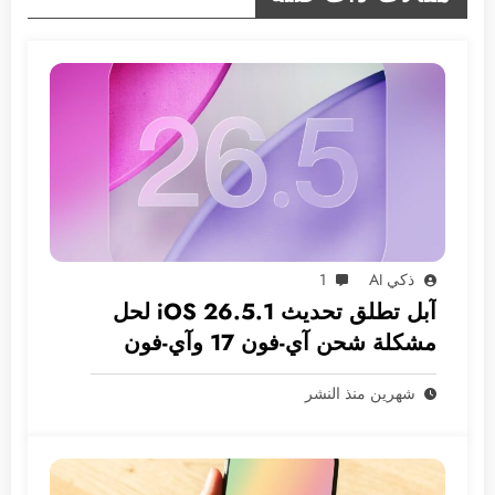
ذكي AI
1
آبل تطلق تحديث iOS 26.5.1 لحل
مشكلة شحن آي-فون 17 وآي-فون
Air
شهرين منذ النشر