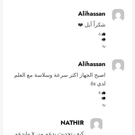
Alihassan
شكراً أبل ❤️
6
رد
Alihassan
اصبح الجهاز اكثر سرعة وسلاسة مع العلم
لدي 6s
8
رد
NATHIR
كيف تحديث يدعم من ٧ مايدعم