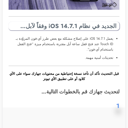
الجديد في نظام iOS 14.7.1 وفقاً لآبل…
يعمل iOS 14.7.1 على إصلاح مشكلة مع بعض طرز آي-فون المزوَّدة بـ
Touch ID عند فتح قفل ساعة آبل مقترنة باستخدام ميزة “فتح القفل
باستخدام آي-فون”.
تحديثات أمنية مهمة.
قبل التحديث تأكد أن تأخذ نسخة إحتياطية من محتويات جهازك سواء على الآي
كلاود أو على تطبيق الأي تيونز
لتحديث جهازك قم بالخطوات التالية…
1