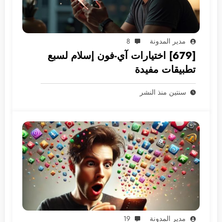
مدير المدونة
8
[679] اختيارات آي-فون إسلام لسبع
تطبيقات مفيدة
سنتين منذ النشر
مدير المدونة
19