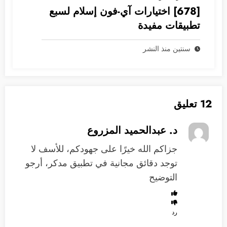
[678] اختيارات آي-فون إسلام لسبع
تطبيقات مفيدة
سنتين منذ النشر
12 تعليق
د. عبدالحميد المزروع
جزاكم الله خيرًا على جهودكم، للأسف لا
توجد دقائق مجانية في تطبيق مدكر، أرجو
التوضيح
رد