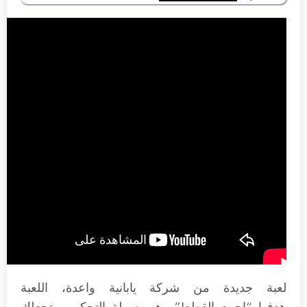
لعبة جديدة من شركة يابانية واعدة، اللعبة
هدفها “اجمع القطع!” وهي سهلة التحكم وتجعلك