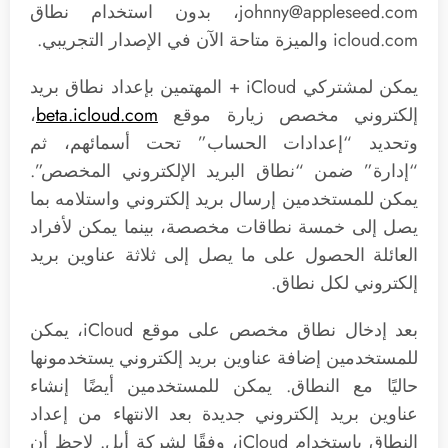
johnny@appleseed.com
، بدون استخدام نطاق
icloud.com والميزة متاحة الآن في الإصدار التجريبي.
يمكن لمشتركي iCloud + المهتمين بإعداد نطاق بريد
إلكتروني مخصص زيارة موقع
beta.icloud.com
،
وتحديد “إعدادات الحساب” تحت أسمائهم، ثم
“إدارة” ضمن “نطاق البريد الإلكتروني المخصص”.
يمكن للمستخدمين إرسال بريد إلكتروني واستلامه بما
يصل إلى خمسة نطاقات مخصصة، بينما يمكن لأفراد
العائلة الحصول على ما يصل إلى ثلاثة عناوين بريد
إلكتروني لكل نطاق.
بعد إدخال نطاق مخصص على موقع iCloud، يمكن
للمستخدمين إضافة عناوين بريد إلكتروني يستخدمونها
حاليًا مع النطاق. يمكن للمستخدمين أيضًا إنشاء
عناوين بريد إلكتروني جديدة بعد الانتهاء من إعداد
النطاق باستخدام iCloud، وفقًا لشركة أبل. لاحظ أن