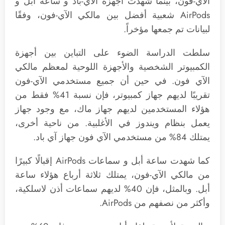
الآي-فون، بينما شهدت أجهزة الآي-باد و ساعة أبل و
AirPods شعبية أفضل بين مالكي الآي-فون، وفقًا
لبيانات تم جمعها مؤخراً.
سلطت الدراسة الضوء على التباين بين أجهزة
الكمبيوتر الشخصية والأجهزة اللوحية لمعظم مالكي
الآي فون. في حين أن جميع مستخدمي الآي-فون
تقريبًا لديهم جهاز كمبيوتر، فإن نسبة 41% فقط من
هؤلاء المستخدمين لديهم جهاز ماك، مع وجود جهاز
يعمل بنظام ويندوز في الأغلبية. من ناحية أخرى،
يمتلك 84% من مستخدمي الآي فون جهاز آي باد.
كما شهدت ساعة أبل و سماعات AirPods إقبالًا كبيرًا
من مالكي الآي-فون، يمتلك ثلاثة أرباع هؤلاء ساعة
أبل. وبالمثل، فإن 40% لديهم سماعات أذن لاسلكية،
وأكثر من نصفهم من AirPods.