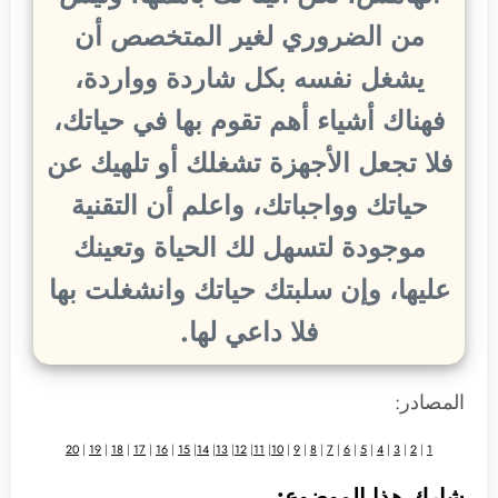
من الضروري لغير المتخصص أن
يشغل نفسه بكل شاردة وواردة،
فهناك أشياء أهم تقوم بها في حياتك،
فلا تجعل الأجهزة تشغلك أو تلهيك عن
حياتك وواجباتك، واعلم أن التقنية
موجودة لتسهل لك الحياة وتعينك
عليها، وإن سلبتك حياتك وانشغلت بها
فلا داعي لها.
المصادر:
20
|
19
|
18
|
17
|
16
|
15
|
14
|
13
|
12
|
11
|
10
|
9
|
8
|
7
|
6
|
5
|
4
|
3
|
2
|
1
شارك هذا الموضوع: