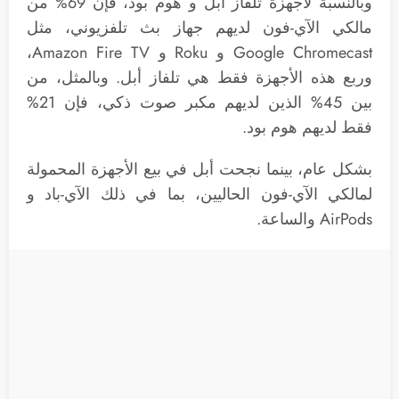
وبالنسبة لأجهزة تلفاز أبل و هوم بود، فإن 69% من
مالكي الآي-فون لديهم جهاز بث تلفزيوني، مثل
Google Chromecast و Roku و Amazon Fire TV،
وربع هذه الأجهزة فقط هي تلفاز أبل. وبالمثل، من
بين 45% الذين لديهم مكبر صوت ذكي، فإن 21%
فقط لديهم هوم بود.
بشكل عام، بينما نجحت أبل في بيع الأجهزة المحمولة
لمالكي الآي-فون الحاليين، بما في ذلك الآي-باد و
AirPods والساعة.