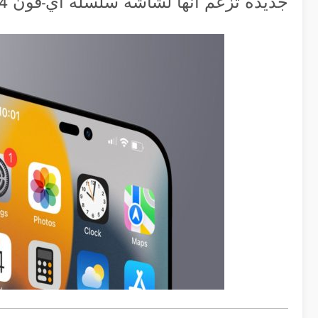
جديدة تزعم أنها لشاشة سلسلة آي-فون 14 برو ماكس.