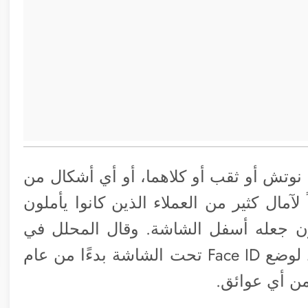
آي-فون 2023 ‌ستستخدم نوتش أو ثقب أو كلاهما، أو أي أشكال من
آمال كثير من العملاء الذين كانوا يأملون
ن جعله أسفل الشاشة. وقال المحلل في
شركة مينج تشي كو إن شركة أبل تخطط لوضع Face ID تحت الشاشة بدءًا من عام