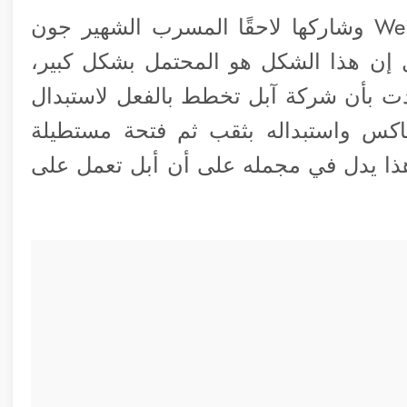
ظهرت الصورة لأول مرة على موقع Weibo وشاركها لاحقًا المسرب الشهير جون
 إن هذا الشكل هو المحتمل بشكل كبير،
ت بأن شركة آبل تخطط بالفعل لاستبدال
زات آي-فون 14 البرو ماكس واستبداله بثقب ثم فتحة مستطيلة
هذا يدل في مجمله على أن أبل تعمل على