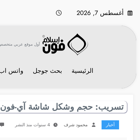
لتجاوز
لى
أغسطس 7, 2026
لمحتوى
أول موقع عربي متخصص في 
الرئيسية
بحث جوجل
واتس اب
تسريب: حجم وشكل شاشة آي-فون 14 ونوتش مختلف تماماً
أخبار
محمود شرف
4 سنوات منذ النشر