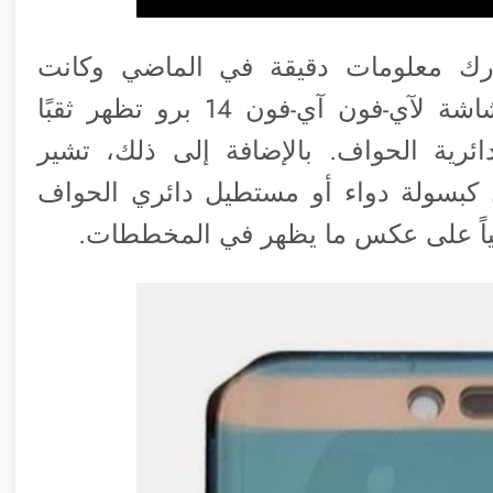
ك معلومات دقيقة في الماضي وكانت
صادقة، شارك الشهر الماضي تخطيط شاشة لآي-فون آي-فون 14 برو تظهر ثقبًا
ية الحواف. بالإضافة إلى ذلك، تشير
كبسولة دواء أو مستطيل دائري الحواف
اً على عكس ما يظهر في المخططات.