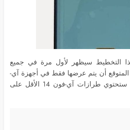
ذا التخطيط سيظهر لأول مرة في جميع
-فون 2023، حيث من المتوقع أن يتم عرضها فقط في أجهزة آي-
فون آي-فون 14‌ البرو ماكس فقط. بينما ستحتوي طرازات ‌آي-فون 14‌ الأقل على