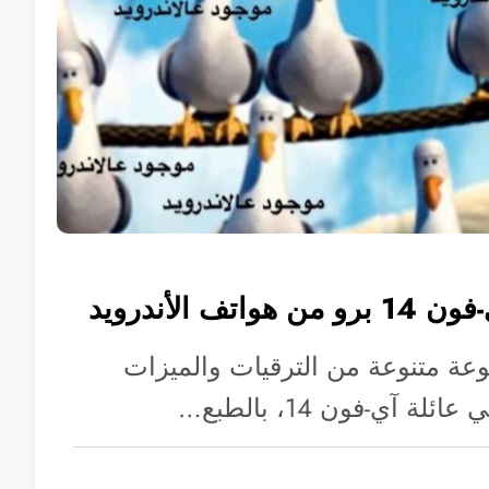
ف الأندرويد
عة متنوعة من الترقيات والميزات
ة آي-فون 14، بالطبع…