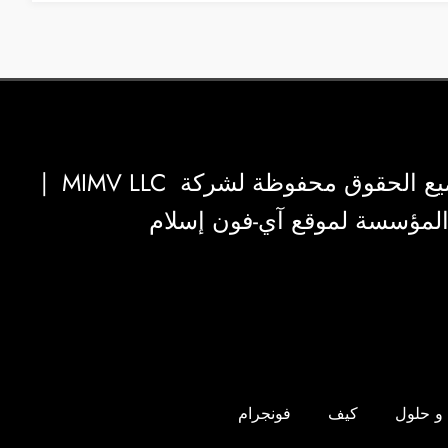
|
MIMV LLC
والمؤسسة لموقع آي-فون إسلام
و حلول
كيف
فونجرام