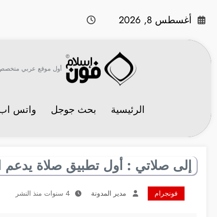
لتجاوز
لى
أغسطس 8, 2026
لمحتوى
أول موقع عربي متخصص في 
الرئيسية
بحث جوجل
واتس اب
إلى صلاتي : أول تطبيق صلاة يدعم ال
فونجرام
مدير المدونة
4 سنوات منذ النشر