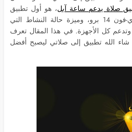
يق صلاة يدعم ساعة آبل
، هو أول تطبيق
صلاة يدعم الجزيرة الدينامكية لأجهزة آي-فون 14 برو، وميزة حالة النشاط التي
متها آبل مع التحديث الجديد iOS 16.1 وتدعم كل الأجهزة. في هذا المقال تعرف
شاء الله تطبيق إلى صلاتي ليصبح أفضل