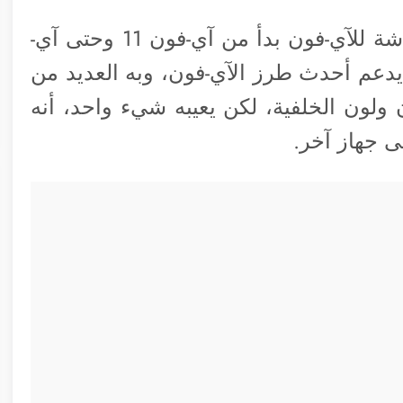
تطبيق يقوم بوضع إطار على لقطات الشاشة للآي-فون بدأ من آي-فون 11 وحتى آي-
أنه يدعم أحدث طرز الآي-فون، وبه العديد من
ولون الخلفية، لكن يعيبه شيء واحد، أنه
ى جهاز آخر.