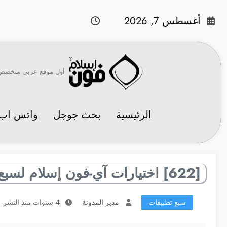
لتجاوز
لى
أغسطس 7, 2026
لمحتوى
أول موقع عربي متخصص في 
الرئيسية
بحث جوجل
واتس اب
[622] اختيارات آي-فون إسلام لسبع تطبيقات مفيدة
سبع تطبيقات
مدير المدونة
4 سنوات منذ النشر