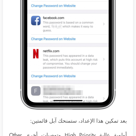
بعد تمكين هذا الإعداد، ستمنحك آبل قائمتين:
أولوية عالية High Priority وتوصيات أخرى Other