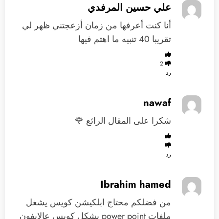
علي حسين المرفدي
‏أنا كنت أعرفها من زمان أزعجتني ظهر لي
تقريبا 40 تنبيه ‏ما اهتم فيها
2
رد
nawaf
شكرا على المقال الرائع 🌹
رد
Ibrahim hamed
من فضلكم محتاج ابلكيشن كويس يشغل
ملفات power point بشكل كويس عالايفون