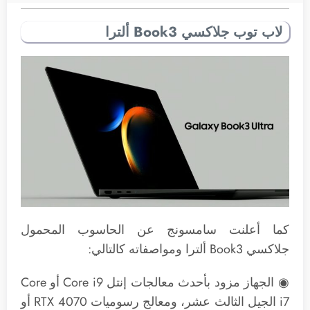
لاب توب جلاكسي Book3 ألترا
كما أعلنت سامسونج عن الحاسوب المحمول
جلاكسي Book3 ألترا ومواصفاته كالتالي:
◉ الجهاز مزود بأحدث معالجات إنتل Core i9 أو Core
i7 الجيل الثالث عشر، ومعالج رسوميات RTX 4070 أو