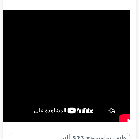
هاتف سامسونج S23 ألتر