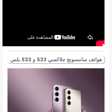
هواتف سامسونج جلاكسي S23 و S23 بلس