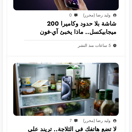
وليد رضا (محرر)
0
شاشة بلا حدود وكاميرا 200
ميجابيكسل.. ماذا يخبئ آي-فون
2028؟
5 ساعات منذ النشر
وليد رضا (محرر)
7
لا تضع هاتفك في الثلاجة.. تريند على