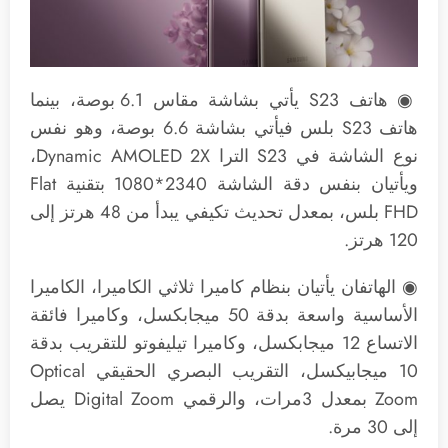
◉ هاتف S23 يأتي بشاشة مقاس 6.1 بوصة، بينما
هاتف S23 بلس فيأتي بشاشة 6.6 بوصة، وهو نفس
نوع الشاشة في S23 الترا Dynamic AMOLED 2X،
ويأتيان بنفس دقة الشاشة 2340*1080 بتقنية Flat
FHD بلس، بمعدل تحديث تكيفي يبدأ من 48 هرتز إلى
120 هرتز.
◉ الهاتفان يأتيان بنظام كاميرا ثلاثي الكاميرا، الكاميرا
الأساسية واسعة بدقة 50 ميجابكسل، وكاميرا فائقة
الاتساع 12 ميجابكسل، وكاميرا تيليفوتو للتقريب بدقة
10 ميجابيكسل، التقريب البصري الحقيقي Optical
Zoom بمعدل 3مرات، والرقمي Digital Zoom يصل
إلى 30 مرة.