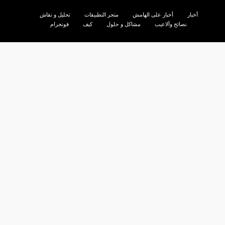
أخبار
أخبار على الهامش
متجر التطبيقات
تحليل و نقاش
نصائح وألاعيب
مشاكل و حلول
كيف
فونجرام