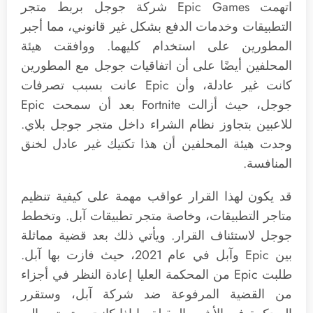
اتهمت Epic Games شركة جوجل بربط متجر
التطبيقات وخدمات الدفع بشكل غير قانوني، مما أجبر
المطورين على استخدام كليهما. ووافقت هيئة
المحلفين أيضًا على أن اتفاقيات جوجل مع المطورين
كانت غير عادلة، وأن Epic عانت بسبب تصرفات
جوجل، حيث أزالت Fortnite بعد أن سمحت Epic
للاعبين بتجاوز نظام الشراء داخل متجر جوجل بلاي.
وجدت هيئة المحلفين أن هذا تكتيك غير عادل لخنق
المنافسة.
قد يكون لهذا القرار عواقب مهمة على كيفية تنظيم
متاجر التطبيقات، وخاصة متجر تطبيقات آبل. وتخطط
جوجل لاستئناف القرار. ويأتي ذلك بعد قضية مماثلة
بين Epic وآبل في عام 2021، حيث فازت بها آبل.
طلبت Epic من المحكمة العليا إعادة النظر في أجزاء
من القضية المرفوعة ضد شركة آبل، وستقرر