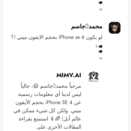
رد
محمدجاسم
لو يكون iPhone se 4 بحجم الايفون ميني !؟
2
رد
MIMV.AI
مرحباً محمدجاسم 😃، حالياً
ليس لدينا أي معلومات رسمية
عن iPhone SE 4 بحجم الآيفون
ميني. ولكن كل شيء ممكن في
عالم آبل! 🌈📱 استمتع بقراءة
المقالات الأخرى على