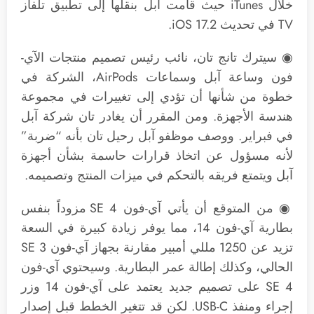
خلال iTunes حيث قامت آبل بنقلها إلى تطبيق تلفاز
TV في تحديث iOS 17.2.
◉ سيترك تانج تان، نائب رئيس تصميم منتجات الآي-
فون وساعة آبل وسماعات AirPods، الشركة في
خطوة من شأنها أن تؤدي إلى تغييرات في مجموعة
هندسة الأجهزة. ومن المقرر أن يغادر تان شركة آبل
في فبراير. ووصف موظفو آبل رحيل تان بأنه “ضربة”
لأنه مسؤول عن اتخاذ قرارات حاسمة بشأن ‌أجهزة
آبل ويتمتع فريقه بالتحكم في ميزات المنتج وتصميمه.
◉ من المتوقع أن يأتي آي-فون SE 4 مزوداً بنفس
بطارية آي-فون 14، مما يوفر زيادة كبيرة في السعة
تزيد عن 1250 مللي أمبير مقارنة بجهاز آي-فون SE 3
الحالي، وكذلك إطالة عمر البطارية. وسيحتوي آي-فون
SE 4 على تصميم جديد يعتمد على آي-فون 14 وزر
إجراء ومنفذ USB-C. لكن قد تتغير الخطط قبل إصدار