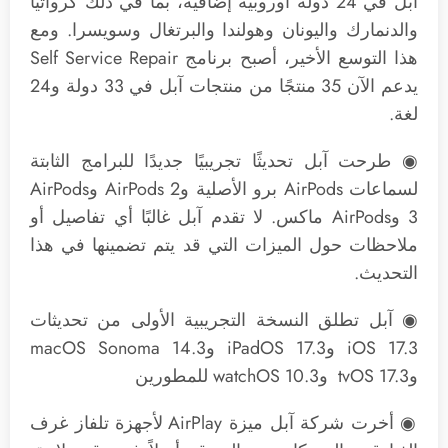
آبل في 24 دولة أوروبية إضافية، بما في ذلك كرواتيا
والدنمارك واليونان وهولندا والبرتغال وسويسرا. ومع
هذا التوسع الأخير، أصبح برنامج Self Service Repair
يدعم الآن 35 منتجًا من منتجات آبل في 33 دولة و24
لغة.
◉ طرحت آبل تحديثًا تجريبيًا جديدًا للبرامج الثابتة
لسماعات AirPods برو الأصلية وAirPods 2 وAirPods
3 وAirPods ماكس. لا تقدم آبل غالبًا أي تفاصيل أو
ملاحظات حول الميزات التي قد يتم تضمينها في هذا
التحديث.
◉ آبل تطلق النسخة التجريبية الأولى من تحديثات
iOS 17.3 وiPadOS 17.3 وmacOS Sonoma 14.3
وtvOS 17.3 وwatchOS 10.3 للمطورين
◉ أخرت شركة آبل ميزة AirPlay لأجهزة تلفاز غرف