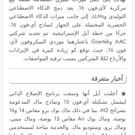
مركزية لآي-فون 16. يعد دمج الذكاء الاصطناعي
التوليدي وLLMs، إلى جانب ميزات الذكاء الاصطناعي
الحصرية المحتملة على الجهاز لنماذج آي-فون 16،
جزءًا من خطة آبل الإستراتيجية. تم تحديد شركتي
AAC وGoertek باعتبارهما موردي الميكروفون لآي-
فون 16، حيث توقع كو زيادة كبيرة في الإيرادات
والأرباح لكلا الشركتين بسبب ترقية المواصفات.
أخبار متفرقة
◉ أعلنت آبل أنها وسعت برنامج الإصلاح الذاتي
ليشمل تشكيلة آي-فون 15 ونماذج ماك المدعومة
بشرائح M2، بما في ذلك ماك بوك برو مقاس 14 و16
بوصة، وماك بوك Air مقاس 15 بوصة، وماك ميني،
وماك برو، وستوديو ماك. والخدمة متاحة لمستخدمي