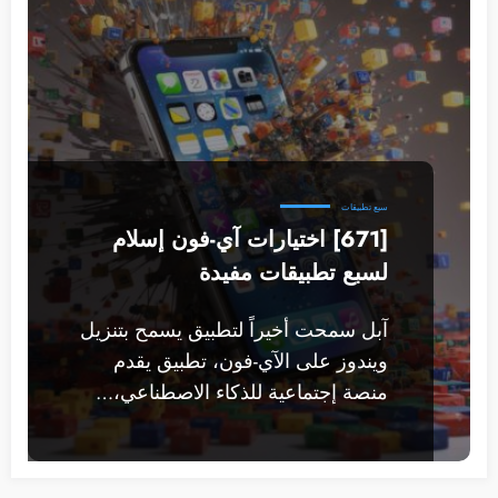
سبع تطبيقات
[671] اختيارات آي-فون إسلام
لسبع تطبيقات مفيدة
آبل سمحت أخيراً لتطبيق يسمح بتنزيل
ويندوز على الآي-فون، تطبيق يقدم
منصة إجتماعية للذكاء الاصطناعي،…