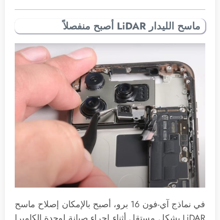
ماسح الليدار LiDAR أصبح منفصلاً
في نماذج آي-فون 16 برو، أصبح بالإمكان إصلاح ماسح
LiDAR بشكل مستقل أثناء إجراء صيانة لوحدة الكاميرا