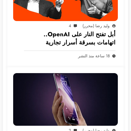
وليد رضا (محرر)
4
أبل تفتح النار على OpenAI..
اتهامات بسرقة أسرار تجارية
18 ساعة منذ النشر
وليد رضا (محرر)
2