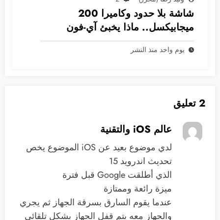
شاشة بلا حدود وكاميرا 200
ميجابيكسل.. ماذا يخبئ آي-فون
2028؟
يوم واحد منذ النشر
2 تعليق
عالم iOS والتقنية
‏لدي موضوع بعيد عن iOS الموضوع يخص
تحديث اندرويد 15
‏الذي أطلقت ‫Google‬ قبل فترة
‏ميزة رائعة وممتازة
‏عندما يقوم السارق بسرقة الجهاز ثم يجري
والجهاز معه يتم قفل الجهاز بشكل تلقائي