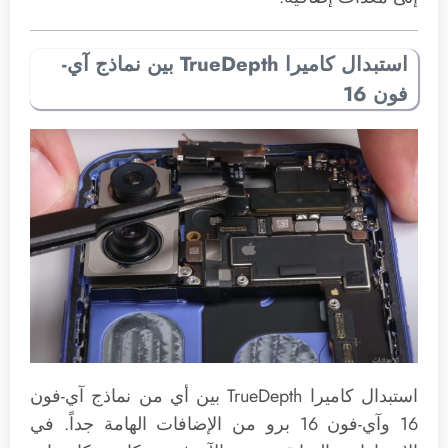
استبدال كاميرا TrueDepth بين نماذج آي-
فون 16
استبدال كاميرا TrueDepth بين أي من نماذج آي-فون
16 وآي-فون 16 برو من الإضافات الهامة جداً. في