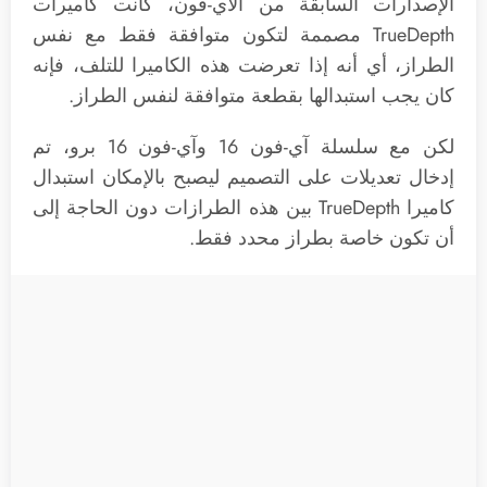
الإصدارات السابقة من الآي-فون، كانت كاميرات
TrueDepth مصممة لتكون متوافقة فقط مع نفس
الطراز، أي أنه إذا تعرضت هذه الكاميرا للتلف، فإنه
كان يجب استبدالها بقطعة متوافقة لنفس الطراز.
لكن مع سلسلة آي-فون 16 وآي-فون 16 برو، تم
إدخال تعديلات على التصميم ليصبح بالإمكان استبدال
كاميرا TrueDepth بين هذه الطرازات دون الحاجة إلى
أن تكون خاصة بطراز محدد فقط.