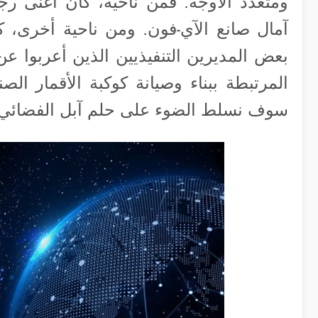
ومتعدد الأوجه. فمن ناحية، كان أغنى ر
آمال صانع الآي-فون. ومن ناحية أخرى،
بعض المديرين التنفيذيين الذين أعربوا عن
المرتبطة ببناء وصيانة كوكبة الأقمار الصن
سوف نسلط الضوء على حلم آبل الفضائي وم