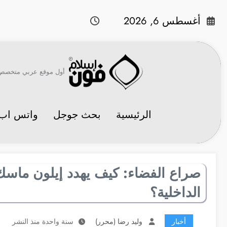
لتجاوز
لى
أغسطس 6, 2026
لمحتوى
أول موقع عربي متخصص في 
الرئيسية
بحث جوجل
واتس اب
صراع الفضاء: كيف يهدد إيلون ماسك
الداخلية؟
أخبار
وليد رضا (محرر)
سنة واحدة منذ النشر