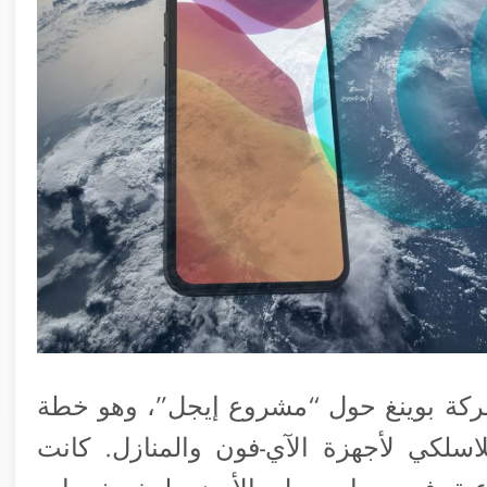
ت مع شركة بوينغ حول “مشروع إيجل”، وهو خطة
اسلكي لأجهزة الآي-فون والمنازل. كانت