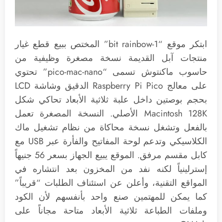
ابتكر موقع “1-bit rainbow” المختص ببيع قطع غيار
منتجات آبل القديمة نسخة مصغرة وظيفية من
حاسوب ماكنتوش تسمى “pico-mac-nano” تحتوي
على معالج Raspberry Pi Pico الدقيق وشاشة LCD
بحجم بوصتين داخل علبة ثلاثية الأبعاد تحاكي شكل
Macintosh 128K الأصلي. النسخة المصغرة تعمل
بالفعل وتشغل نسخة محاكاة من نظام تشغيل ماك
الكلاسيكي وتدعم لوحة المفاتيح والفأرة عبر USB مع
كابل مقسم مرفق. الموقع يبيع الجهاز بسعر 56 جنيهاً
إسترلينياً لكنه نفد من المخزون بعد انتشاره في
المواقع التقنية، وأعلن عن استئناف الطلبات “قريباً”
كما يمكن للمهتمين صنع واحد بأنفسهم لأن الكود
وملفات الطباعة ثلاثية الأبعاد متاحة مجاناً على