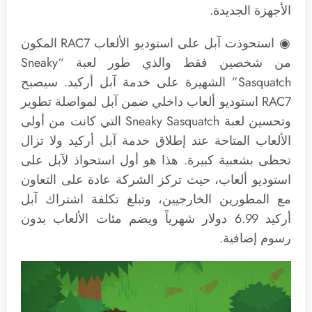
الأجهزة الجديدة.
◉ استحوذت آبل على استوديو الألعاب RAC7 المكون
من شخصين فقط والذي طور لعبة “Sneaky
Sasquatch” الشهيرة على خدمة آبل أركيد. سيصبح
RAC7 استوديو ألعاب داخلي ضمن آبل لمواصلة تطوير
وتحسين لعبة Sneaky Sasquatch التي كانت من أولى
الألعاب المتاحة عند إطلاق خدمة آبل أركيد ولا تزال
تحظى بشعبية كبيرة. هذا هو أول استحواذ لآبل على
استوديو ألعاب، حيث تركز الشركة عادة على التعاون
مع المطورين الخارجيين، وتبلغ تكلفة اشتراك آبل
أركيد 6.99 دولار شهرياً ويضم مئات الألعاب بدون
رسوم إضافية.