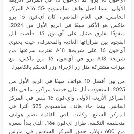
الأولى، بينما احتل هاتف سامسونج A16 5G المركز
الخامس. في العام الماضي، كان آي-فون 15 برو
ماكس هو الأكثر مبيعًا في الربع الأول من 2024،
متفوقًا بفارق ضئيل على آي-فون 15. قلّصت أبل
الفجوة بين طرازاتها العادية والمحترفة، حيث يحتوي
آي-فون 16 على شريحة A18 تقترب سرعتها من
شريحة A18 برو في آي-فون 16 برو ماكس، مع
ميزات مشتركة مثل زر الإجراء وزر التحكم بالكاميرا.
من بين أفضل 10 هواتف مبيعًا في الربع الأول من
2025، استحوذت أبل على خمسة مراكز، بما في ذلك
المراكز الأربعة الأولى وآي-فون 16 بلس في المركز
العاشر. بينما جاء هاتف سامسونج S25 ألترا في
المركز السابع، وكانت باقي القائمة تضم هواتف
منخفضة التكلفة. طراز آي-فون 16e، الذي يبدأ سعره
من 600 دولار، حقق المركز السادس في مارس