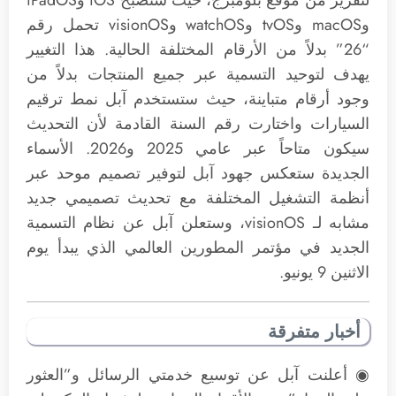
لتقرير من موقع بلومبرج، حيث ستصبح iOS وiPadOS
وmacOS وtvOS وwatchOS وvisionOS تحمل رقم
“26” بدلاً من الأرقام المختلفة الحالية. هذا التغيير
يهدف لتوحيد التسمية عبر جميع المنتجات بدلاً من
وجود أرقام متباينة، حيث ستستخدم آبل نمط ترقيم
السيارات واختارت رقم السنة القادمة لأن التحديث
سيكون متاحاً عبر عامي 2025 و2026. الأسماء
الجديدة ستعكس جهود آبل لتوفير تصميم موحد عبر
أنظمة التشغيل المختلفة مع تحديث تصميمي جديد
مشابه لـ visionOS، وستعلن آبل عن نظام التسمية
الجديد في مؤتمر المطورين العالمي الذي يبدأ يوم
الاثنين 9 يونيو.
أخبار متفرقة
◉ أعلنت آبل عن توسيع خدمتي الرسائل و”العثور