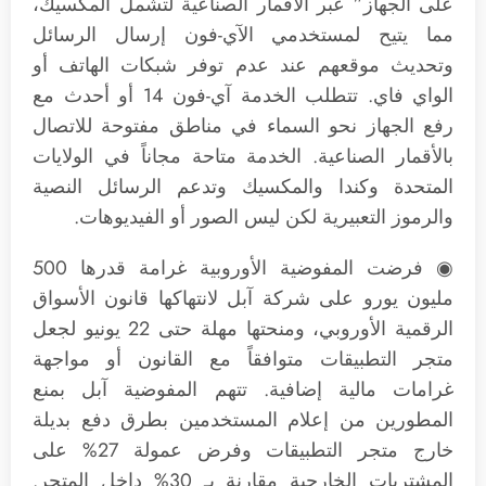
على الجهاز” عبر الأقمار الصناعية لتشمل المكسيك،
مما يتيح لمستخدمي الآي-فون إرسال الرسائل
وتحديث موقعهم عند عدم توفر شبكات الهاتف أو
الواي فاي. تتطلب الخدمة آي-فون 14 أو أحدث مع
رفع الجهاز نحو السماء في مناطق مفتوحة للاتصال
بالأقمار الصناعية. الخدمة متاحة مجاناً في الولايات
المتحدة وكندا والمكسيك وتدعم الرسائل النصية
والرموز التعبيرية لكن ليس الصور أو الفيديوهات.
◉ فرضت المفوضية الأوروبية غرامة قدرها 500
مليون يورو على شركة آبل لانتهاكها قانون الأسواق
الرقمية الأوروبي، ومنحتها مهلة حتى 22 يونيو لجعل
متجر التطبيقات متوافقاً مع القانون أو مواجهة
غرامات مالية إضافية. تتهم المفوضية آبل بمنع
المطورين من إعلام المستخدمين بطرق دفع بديلة
خارج متجر التطبيقات وفرض عمولة 27% على
المشتريات الخارجية مقارنة بـ 30% داخل المتجر.