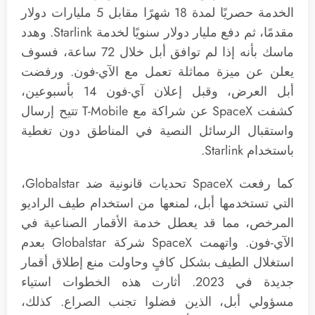
الخدمة حصريًا لمدة 18 شهرًا مقابل 5 مليارات دولار
مقدمًا، ثم دفع مليار دولار سنويًا لخدمة Starlink. وهدد
ماسك بأنه إذا لم توافق أبل خلال 72 ساعة، فسوف
يعلن عن ميزة مماثلة تعمل مع الآي-فون. ورفضت
أبل العرض، وقبل إعلان آي-فون 14 بأسبوعين،
كشفت SpaceX عن شراكة مع T-Mobile تتيح إرسال
واستقبال الرسائل النصية في المناطق دون تغطية
باستخدام Starlink.
كما رفعت SpaceX تحديات قانونية ضد Globalstar،
التي تستخدمها أبل، لمنعها من استخدام طيف الراديو
المرخص، مما قد يعطل خدمة الأقمار الصناعية في
الآي-فون. واتهمت SpaceX شركة Globalstar بعدم
استغلال الطيف بشكل كافٍ وحاولت منع إطلاق أقمار
جديدة في 2023. أثارت هذه الخطوات استياء
مسؤولي أبل، الذين فضلوا تجنب الصراع. كذلك،