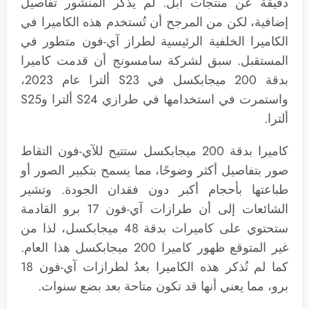
دقيقة عن منتجات أبل. لم يذكر المنشور تفاصيل
إضافية، لكن من المرجح أن تُستخدم هذه الكاميرا في
الكاميرا الخلفية الرئيسية لطراز آي-فون متطور في
المستقبل. سبق لشركة سامسونج أن قدمت كاميرا
بدقة 200 ميجابكسل في S23 ألترا عام 2023،
واستمرت في استخدامها في طرازي S24 ألترا وS25
ألترا.
كاميرا بدقة 200 ميجابكسل ستتيح للآي-فون التقاط
صور بتفاصيل أكثر وضوحًا، مما يسمح بتكبير الصور أو
طباعتها بأحجام أكبر دون فقدان الجودة. وتشير
الشائعات إلى أن طرازات آي-فون 17 برو القادمة
ستحتوي على كاميرات بدقة 48 ميجابكسل، لذا من
غير المتوقع ظهور كاميرا 200 ميجابكسل هذا العام.
كما لم تُذكر هذه الكاميرا بعدُ لطرازات آي-فون 18
برو، مما يعني أنها قد تكون متاحة بعد بضع سنوات.