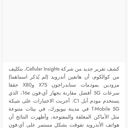
كشف تقرير جديد من شركة Cellular Insights، بتكليف
من كوالكوم، أن هاتفين أندرويد (لم يُذكر اسماهما)
مزودين بمودمات سنابدراجون X75 وX80 حققا
سرعات 5G أفضل مقارنة بجهاز آي-فون 16e، الذي
يستخدم مودم أبل C1. أجريت الاختبارات على شبكة
T-Mobile 5G في مدينة نيويورك، في بيئات متنوعة
مثل الأماكن المغلقة والمفتوحة، وأظهرت النتائج أن
هواتف الأندرويد تفوقت بشكل مستمر على آي-فون