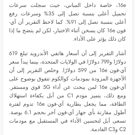
16e، خاصة داخل المباني، حيث سجلت سرعات
تحميل أعلى بنسبة تصل إلى 35% وسرعات رفع
أعلى بنسبة تصل إلى 91%. كما لاحظ التقرير أن آي-
فون 16e كان يسخن أثناء الاختبار، لكن لم يتضح ما إذا
كان ذلك يؤثر على الأداء.
أشار التقرير إلى أن أسعار هاتفي الأندرويد تبلغ 619
دولارًا و799 دولارًا في الولايات المتحدة، بينما يبدأ سعر
آي-فون 16e من 599 دولارًا. وخلص التقرير إلى أن
الأجهزة المزودة بمودمات كوالكوم تتفوق بوضوح على
آي-فون 16e لمن يبحث عن أداء 5G قوي ومستقر.
ومع ذلك، يتميز مودم C1 من أبل بكفاءة استهلاك
الطاقة، مما يجعل بطارية آي-فون 16e تدوم لفترة
أطول مقارنة بأي جهاز آي-فون آخر بحجم 6.1 بوصة.
تسعى أبل لتحسين الأداء في المستقبل مع مودمات
C2 وC3 القادمة.