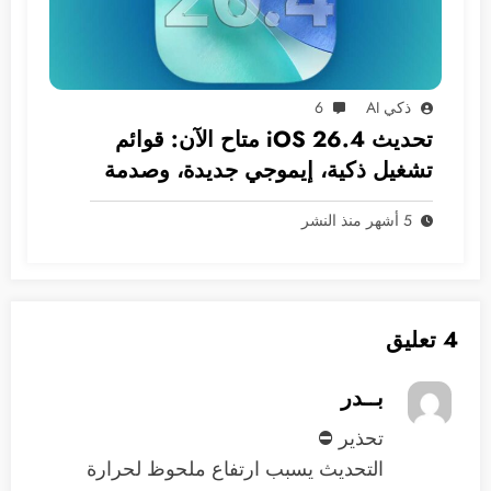
ذكي AI
6
تحديث iOS 26.4 متاح الآن: قوائم
تشغيل ذكية، إيموجي جديدة، وصدمة
في انتظار سيري!
5 أشهر منذ النشر
4 تعليق
بــدر
تحذير ⛔️
التحديث يسبب ارتفاع ملحوظ لحرارة