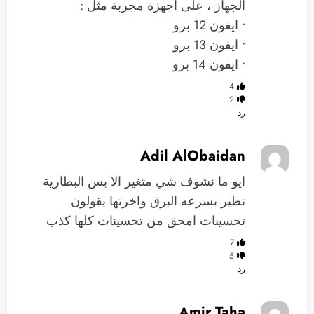
الجهاز ، على اجهزة مجربة مثل :
• ايفون 12 برو
• ايفون 13 برو
• ايفون 14 برو
4
2
رد
Adil AlObaidan
ايو ما نشوف شي متغير الا بس البطارية
تطير بسرعه البرق واخرتها يقولون
تحسينات امحق من تحسينات كلها كذب
7
5
رد
Amir Taha