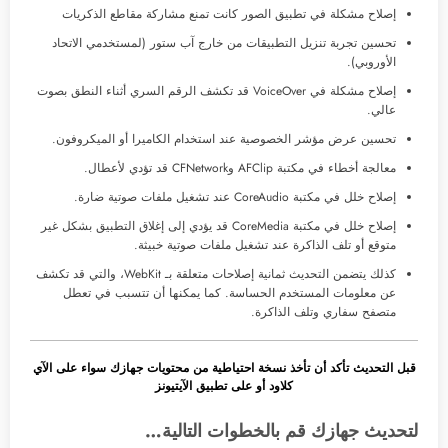
إصلاح مشكلة في تطبيق الصور كانت تمنع مشاركة مقاطع الذكريات
تحسين تجربة تنزيل التطبيقات من خارج آب ستور (لمستخدمي الاتحاد
الأوروبي).
إصلاح مشكلة في VoiceOver قد تكشف الرقم السري أثناء النطق بصوت
عالي.
تحسين عرض مؤشر الخصوصية عند استخدام الكاميرا أو الميكروفون.
معالجة أخطاء في مكتبة AFClip وCFNetwork قد تؤدي لأعطال.
إصلاح خلل في مكتبة CoreAudio عند تشغيل ملفات صوتية ضارة.
إصلاح خلل في مكتبة CoreMedia قد يؤدي إلى إغلاق التطبيق بشكل غير
متوقع أو تلف الذاكرة عند تشغيل ملفات صوتية خبيثة.
كذلك يتضمن التحديث ثمانية إصلاحات متعلقة بـ WebKit، والتي قد تكشف
عن معلومات المستخدم الحساسة. كما يمكنها أن تتسبب في تعطل
متصفح سفاري وتلف الذاكرة.
قبل التحديث تأكد أن تأخذ نسخة احتياطية من محتويات جهازك سواء على الآي
كلاود أو على تطبيق الآيتيونز
لتحديث جهازك قم بالخطوات التالية…