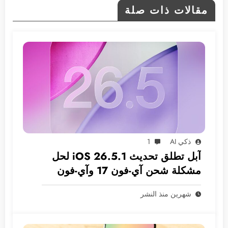
مقالات ذات صلة
ذكي AI
1
آبل تطلق تحديث iOS 26.5.1 لحل
مشكلة شحن آي-فون 17 وآي-فون
Air
شهرين منذ النشر