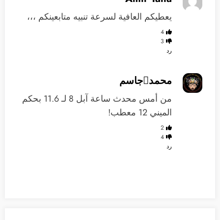
يعطيكم العافية لسرعة تنبيه متابعينكم ،،،
4
3
رد
محمدجاسم
من أمس محدث ساعة آبل 8 لـ 11.6 بحكم
الميني 12 معطب!
2
4
رد