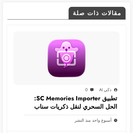
مقالات ذات صلة
ذكي AI
0
تطبيق SC Memories Importer:
الحل السحري لنقل ذكريات سناب
شات إلى الآي-فون
أسبوع واحد منذ النشر