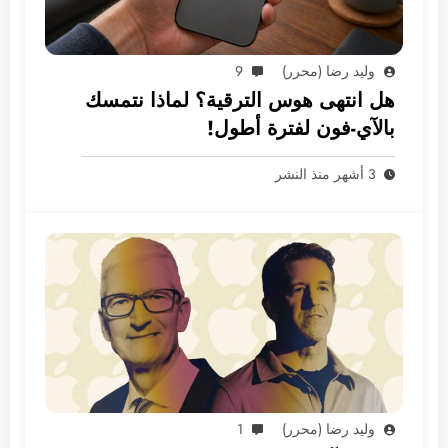
وليد رضا (محرر)
9
هل انتهى هوس الترقية؟ لماذا نتمسك
بالآي-فون لفترة أطول!
3 أشهر منذ النشر
وليد رضا (محرر)
1