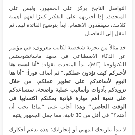
التواصل الناجح يركز على الجمهور، وليس على
المتحدث. إذا أجبرتهم على التفكير كثيرًا لفهم أهمية
كلامك، سيفقدون الاهتمام. ابدأ بتوضيح الفائدة لهم، ثم
انتقل إلى التفاصيل.
خذ مثالاً من تجربة شخصية لكاتب معروف: في مؤتمر
عن الذكاء الاصطناعي في معهد ماساتشوستس
للتكنولوجيا (MIT)، بدأ المتحدث بقوله:
“أنا لست هنا
لأخبركم كيف تؤدون عملكم.
” ثم أضاف فوراً:
“أنا هنا
اليوم لأساعدكم على تطوير عملكم، من خلال
تزويدكم بأدوات وأساليب عملية واضحة، ستساعدكم
على تنمية أهم مهارة قيادية يمكنكم اكتسابها في
الوقت الحاضر.” و
هذا أجاب على “لماذا يجب أن
أهتم؟” في أقل من 30 ثانية، مما جعل الجمهور ينتبه.
لا تبدأ بتاريخك المهني أو إنجازاتك؛ هذه تدعم أفكارك