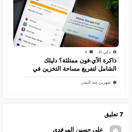
ذكي AI
4
ذاكرة الآي-فون ممتلئة؟ دليلك
الشامل لتفريغ مساحة التخزين في
نظام iOS
شهرين منذ النشر
7 تعليق
علي حسين المرفدي