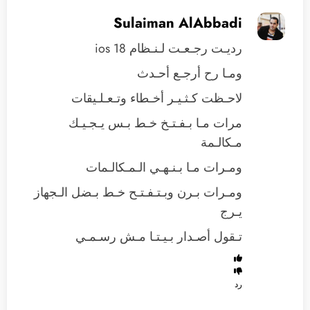
Sulaiman AlAbbadi
رديـت رجـعـت لـنـظام ios 18
ومـا رح أرجـع أحـدث
لاحـظت كـثـيـر أخـطاء وتـعـلـيقات
مرات مـا بـفـتـخ خـط بـس يـجـيـك
مـكالـمة
ومـرات مـا بـنـهـي الـمـكالـمات
ومـرات بـرن وبـتـفـتـح خـط بـضل الـجهاز
يـرج
تـقول أصـدار بـيـتـا مـش رسـمـي
رد