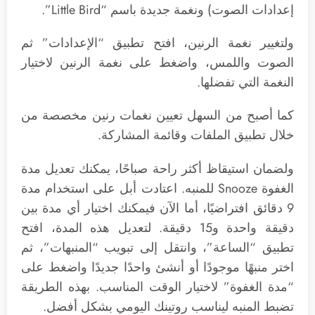
إعدادات الصوت) ونغمة جديدة باسم “Little Bird”.
ولتغيير نغمة الرنين، افتح تطبيق “الإعدادات” ثم
الصوت واللمس، واضغط على نغمة الرنين لاختيار
النغمة التي تفضلها.
كما أصبح من السهل تعيين نغمات رنين مخصصة من
خلال تطبيق الملفات وقائمة المشاركة.
ولضمان استيقاظ أكثر راحة صباحًا، يمكنك تعديل مدة
الغفوة Snooze للمنبه. اعتادت أبل على استخدام مدة
9 دقائق افتراضيًا، أما الآن فيمكنك اختيار أي مدة بين
دقيقة واحدة و15 دقيقة. لتعديل هذه المدة، افتح
تطبيق “الساعة”، وانتقل إلى تبويب “المنبهات”، ثم
اختر منبهًا موجودًا أو أنشئ واحدًا جديدًا واضغط على
“مدة الغفوة” لاختيار الوقت المناسب. بهذه الطريقة
تضبط المنبه ليناسب روتينك اليومي بشكل أفضل.