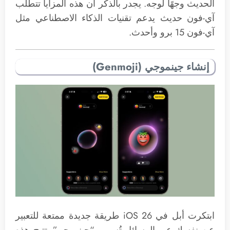
الحديث وجهًا لوجه. يجدر بالذكر أن هذه المزايا تتطلب
آي-فون حديث يدعم تقنيات الذكاء الاصطناعي مثل
آي-فون 15 برو وأحدث.
إنشاء جينموجي (Genmoji)
ابتكرت أبل في iOS 26 طريقة جديدة ممتعة للتعبير
عن نفسك عبر الرسائل تُسمى “جينموجي”. تتيح هذه