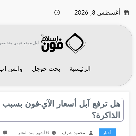
لتجاوز
لى
أغسطس 8, 2026
لمحتوى
أول موقع عربي متخصص في 
الرئيسية
بحث جوجل
واتس اب
هل ترفع آبل أسعار الآي-فون بسبب ا
الذاكرة؟
أخبار
محمود شرف
6 أشهر منذ النشر
4 