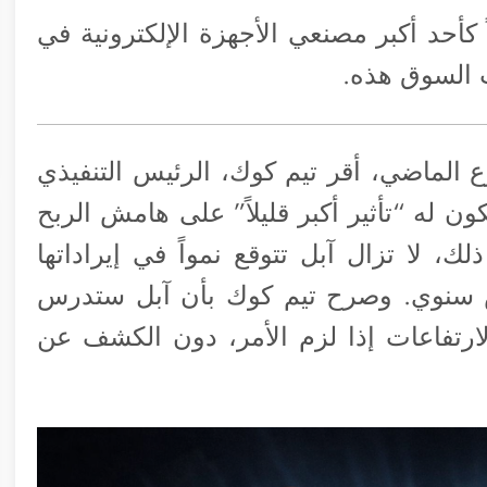
 كأحد أكبر مصنعي الأجهزة الإلكترونية في
ت السوق هذه.
ع الماضي، أقر تيم كوك، الرئيس التنفيذي
ن له “تأثير أكبر قليلاً” على هامش الربح
ك، لا تزال آبل تتوقع نمواً في إيراداتها
13% و16% على أساس سنوي. وصرح تيم كوك بأن آبل ستدرس
ارتفاعات إذا لزم الأمر، دون الكشف عن