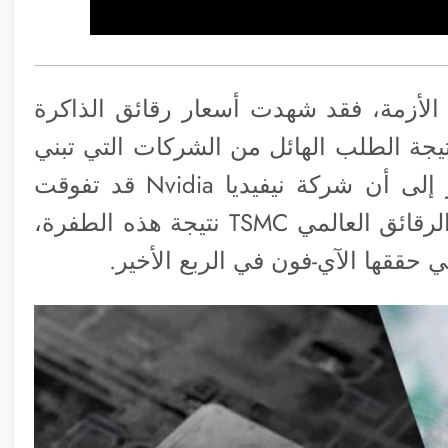
الأزمة، فقد شهدت أسعار رقائق الذاكرة
زات متتالية نتيجة الطلب الهائل من الشركات التي تبني
خوادم الذكاء الاصطناعي. وتشير التقارير إلى أن شركة نيفيديا Nvidia قد تفوقت
على آبل لتصبح العميل الأكبر لدى مصنع الرقائق العالمي TSMC نتيجة هذه الطفرة،
 حققها الآي-فون في الربع الأخير.