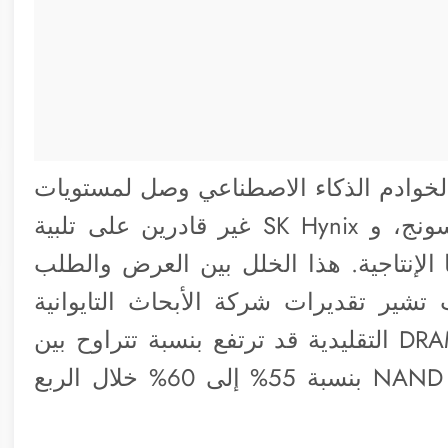
خوادم الذكاء الاصطناعي وصل لمستويات
تجعل كبار المصنعين مثل TSMC، وسامسونج، و SK Hynix غير قادرين على تلبية
لإنتاجية. هذا الخلل بين العرض والطلب
 تشير تقديرات شركة الأبحاث التايوانية
TrendForce إلى أن أسعار عقود ذاكرة DRAM التقليدية قد ترتفع بنسبة تتراوح بين
90% و95%، بينما قد تقفز أسعار ذاكرة NAND بنسبة 55% إلى 60% خلال الربع