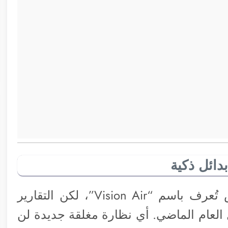
دائل ذكية
كانت هناك آمال في إطلاق نسخة أرخص تُعرف باسم “Vision Air”، لكن التقارير
 العام الماضي. أي نظارة مغلقة جديدة لن