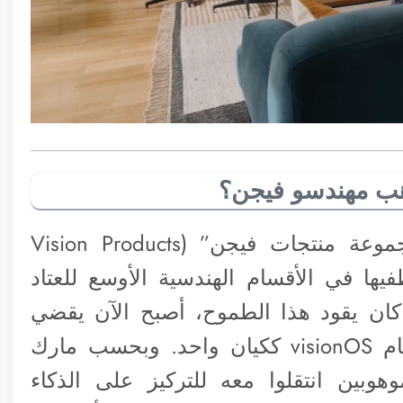
ذهب مهندسو فيجن؟
خلف الكواليس، قامت آبل بتفكيك “مجموعة منتجات فيجن” (Vision Products
ظفيها في الأقسام الهندسية الأوسع للعتاد
كان يقود هذا الطموح، أصبح الآن يقضي
معظم وقته في الإشراف على Siri ونظام visionOS ككيان واحد. وبحسب مارك
بين انتقلوا معه للتركيز على الذكاء