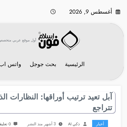
لتجاوز
لى
أغسطس 9, 2026
لمحتوى
أول موقع عربي متخصص في 
الرئيسية
بحث جوجل
واتس اب
آبل تعيد ترتيب أوراقها: النظارات ا
تتراجع
أخبار
ذكي AI
3 أشهر منذ النشر
0 تعليقات