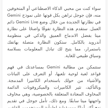
سواء كنت من محبي الذكاء الاصطناعي أو المتخوفين
منه، فإن جوجل تراهن بكل قوتها على نموذج Gemini
في نظارتها الجديدة من خلال وضع Gemini Live دائم
العمل. ستقدم هذه النظارة تفوقًا واضحًا على نظارة
ميتا بفضل الاندماج العميق والذكي في منظومة
أندرويد بالكامل. ستكون النظارة متصلة بهاتفك
باستمرار، مما يتيح لك تبادل المعلومات بسلاسة
وسياق طبيعي للغاية.
ستتمكن من مطالبة Gemini بمساعدتك في فهم
قواعد لعبة لوحية تلعبها، أو التعرف على النباتات
والأشياء من حولك باستخدام الكاميرا المدمجة.
وبالتأكيد، تثير الكاميرات والميكروفونات الدائمة
المخاوف المعتادة المتعلقة بالخصوصية، وهي مخاوف
واجهتها ميتا سابقًا. ومع ذلك، تأمل جوجل في تقديم
نهج أكثر أمانًا ومسؤولية لطمأنة المستخدمين القلقين