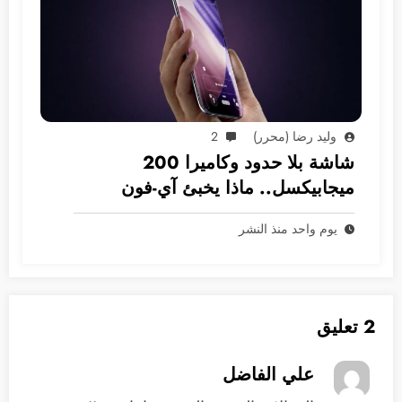
وليد رضا (محرر)
2
شاشة بلا حدود وكاميرا 200
ميجابيكسل.. ماذا يخبئ آي-فون
2028؟
يوم واحد منذ النشر
2 تعليق
علي الفاضل