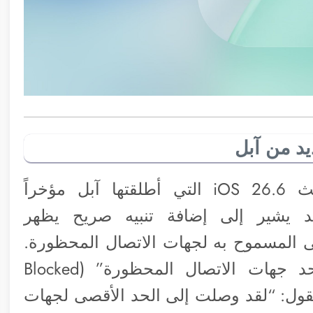
يد من آبل
في النسخة التجريبية الأولى من تحديث iOS 26.6 التي أطلقتها آبل مؤخراً
 يشير إلى إضافة تنبيه صريح يظهر
ى المسموح به لجهات الاتصال المحظورة.
التنبيه يأتي بعنوان “تم الوصول إلى حد جهات الاتصال المحظورة” (Blocked
)، ونص الرسالة يقول: “لقد وصلت إلى الحد الأقصى لجهات