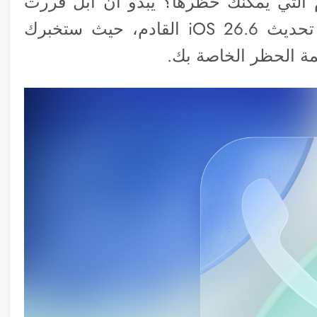
م التي يمكنك حظرها؟ يبدو أن آبل قررت
أخيراً معالجة هذا التساؤل الصامت في تحديث iOS 26.6 القادم، حيث ستخبرك
مة الحظر الخاصة بك.