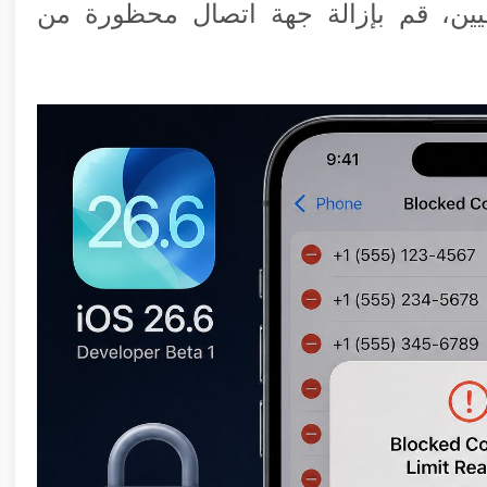
يين، قم بإزالة جهة اتصال محظورة من