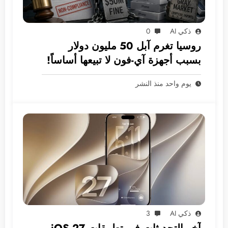
ذكي AI
0
روسيا تغرم آبل 50 مليون دولار
بسبب أجهزة آي-فون لا تبيعها أساساً!
يوم واحد منذ النشر
ذكي AI
3