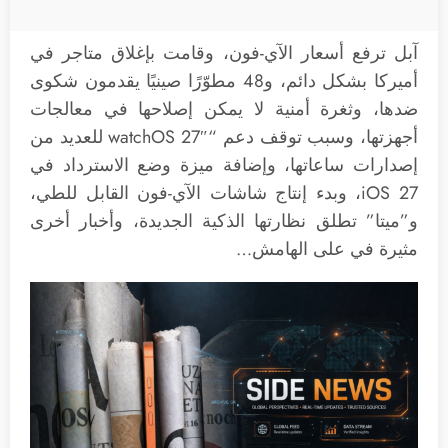
آبل ترفع أسعار الآي-فون، وقامت بإغلاق متاجر في
أميركا بشكل دائم، و48 مطوّرًا صينيًا يقدمون شكوى
ضدها، وثغرة أمنية لا يمكن إصلاحها في معالجات
أجهزتها، وسبب توقف دعم “watchOS 27″ للعديد من
إصدارات ساعاتها، وإضافة ميزة وضع الاسترداد في
iOS 27، وبدء إنتاج شاشات الآي-فون القابل للطي،
و”ميتا” تطلق نظارتها الذكية الجديدة، وأخبار أخرى
مثيرة في على الهامش…