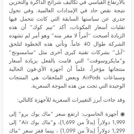
بالارتفاع القياسي في تكاليف شرائح الذاكرة والتخزين
نتيجة نقص حاد في الإمدادات العالمية. وفي تحول
جذري عن سياستها السابقة التي كانت تتحمل فيها
تقلبات أسعار المكونات، أكد “تيم كوك” أن هذه
الزيادة أصبحت “أمراً لا مفر منه” وهو أمر لم تشهده
الشركة طوال 40 عاماً. وتأتي هذه الخطوة لتلحق
“آبل” بشركات تقنية كبرى أخرى مثل “سامسونج”
و”مايكروسوفت” التي قامت بالفعل بزيادة أسعار
منتجاتها مؤخراً، علماً أن أجهزة الآي-فون الحالية
وسماعات AirPods وبعض الملحقات هي المنتجات
الوحيدة التي نجت من هذه الموجة السعرية.
وقد جاءت أبرز التغييرات السعرية للأجهزة كالتالي:
◉ أجهزة الحاسوب: ارتفع سعر “ماك بوك برو” إلى
1,999 دولاراً (بدلاً من 1,699)، و”ماك بوك Air” إلى
1,299 دولاراً (بدلاً من 1,099) ، بينما قفز سعر “ماك