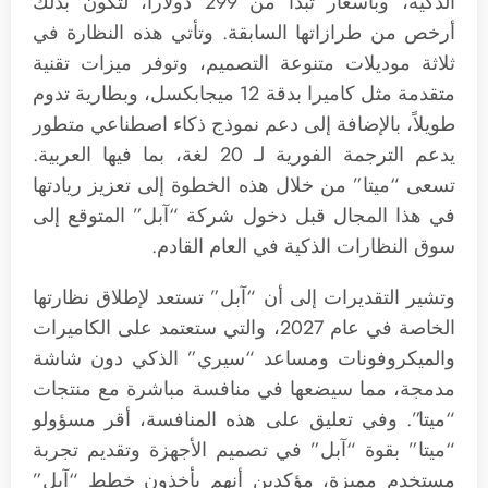
الذكية، وبأسعار تبدأ من 299 دولاراً، لتكون بذلك
أرخص من طرازاتها السابقة. وتأتي هذه النظارة في
ثلاثة موديلات متنوعة التصميم، وتوفر ميزات تقنية
متقدمة مثل كاميرا بدقة 12 ميجابكسل، وبطارية تدوم
طويلاً، بالإضافة إلى دعم نموذج ذكاء اصطناعي متطور
يدعم الترجمة الفورية لـ 20 لغة، بما فيها العربية.
تسعى “ميتا” من خلال هذه الخطوة إلى تعزيز ريادتها
في هذا المجال قبل دخول شركة “آبل” المتوقع إلى
سوق النظارات الذكية في العام القادم.
وتشير التقديرات إلى أن “آبل” تستعد لإطلاق نظارتها
الخاصة في عام 2027، والتي ستعتمد على الكاميرات
والميكروفونات ومساعد “سيري” الذكي دون شاشة
مدمجة، مما سيضعها في منافسة مباشرة مع منتجات
“ميتا”. وفي تعليق على هذه المنافسة، أقر مسؤولو
“ميتا” بقوة “آبل” في تصميم الأجهزة وتقديم تجربة
مستخدم مميزة، مؤكدين أنهم يأخذون خطط “آبل”