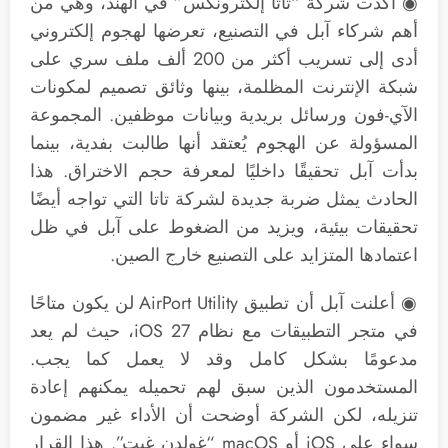
◉ أكدت شركة “تاتا إلكترونكس” في الهند، وهي من
أهم شركاء آبل في التصنيع، تعرضها لهجوم إلكتروني
أدى إلى تسريب أكثر من 200 ألف ملف سري على
شبكة الإنترنت المظلمة، بينها وثائق تصميم لمكونات
الآي-فون ورسائل بريدية وبيانات موظفين. المجموعة
المسؤولة عن الهجوم يُعتقد أنها طالبت بفدية، بينما
بدأت آبل تحقيقًا داخليًا لمعرفة حجم الاختراق. هذا
الحادث يمثل ضربة جديدة لشركة تاتا التي تواجه أيضًا
تحقيقات بيئية، ويزيد من الضغوط على آبل في ظل
اعتمادها المتزايد على التصنيع خارج الصين.
◉ أعلنت آبل أن تطبيق AirPort Utility لن يكون متاحًا
في متجر التطبيقات مع نظام iOS 27، حيث لم يعد
مدعومًا بشكل كامل وقد لا يعمل كما يجب.
المستخدمون الذين سبق لهم تحميله يمكنهم إعادة
تنزيله، لكن الشركة أوضحت أن الأداء غير مضمون
سواء على iOS أو macOS “غولدن غيت”. هذا القرار