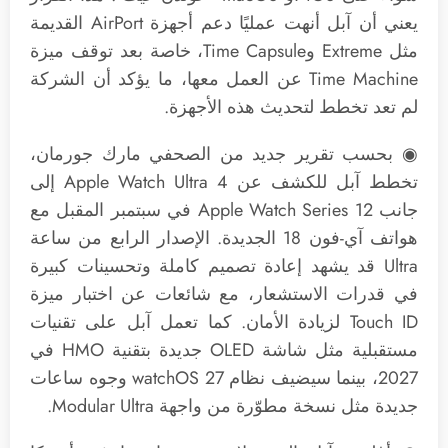
يعني أن آبل أنهت عمليًا دعم أجهزة AirPort القديمة
مثل Extreme وTime Capsule، خاصة بعد توقف ميزة
Time Machine عن العمل معها، ما يؤكد أن الشركة
لم تعد تخطط لتحديث هذه الأجهزة.
◉ بحسب تقرير جديد من الصحفي مارك جورمان،
تخطط آبل للكشف عن Apple Watch Ultra 4 إلى
جانب Apple Watch Series 12 في سبتمبر المقبل مع
هواتف آي-فون 18 الجديدة. الإصدار الرابع من ساعة
Ultra قد يشهد إعادة تصميم كاملة وتحسينات كبيرة
في قدرات الاستشعار، مع شائعات عن اختبار ميزة
Touch ID لزيادة الأمان. كما تعمل آبل على تقنيات
مستقبلية مثل شاشة OLED جديدة بتقنية HMO في
2027، بينما سيضيف نظام watchOS 27 وجوه ساعات
جديدة مثل نسخة مطوّرة من واجهة Modular Ultra.