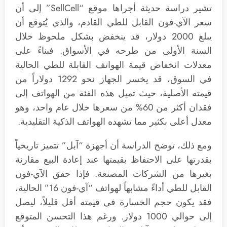
تشير دراسة حديثة أجراها موقع “SellCell” إلى أن
سعر الآي-فون القابل للطي القادم، والذي يُتوقع أن
يبلغ 2000 دولار، قد ينخفض بشكل ملحوظ خلال
السنة الأولى من طرحه في الأسواق. فبناءً على
معدلات انخفاض قيمة الهواتف القابلة للطي الحالية
في السوق، قد يخسر الجهاز نحو 1292 دولاراً من
قيمته الأصلية، حيث تميل هذه الفئة من الهواتف إلى
فقدان أكثر من 60% من سعرها خلال عام واحد، وهو
معدل أعلى بكثير مما تشهده الهواتف الذكية التقليدية.
ومع ذلك، توضح الدراسة أن أجهزة “آبل” تتميز تاريخياً
بقدرتها على الاحتفاظ بقيمتها عند إعادة البيع مقارنة
بغيرها من الشركات المصنعة. فإذا حقق الآي-فون
القابل للطي أداءً مشابهاً لهواتف “آي-فون 16” الحالية،
فقد يكون حجم الخسارة في قيمته أقل قليلاً، ليصل
إلى حوالي 1000 دولار. ورغم هذا التحسن المتوقع