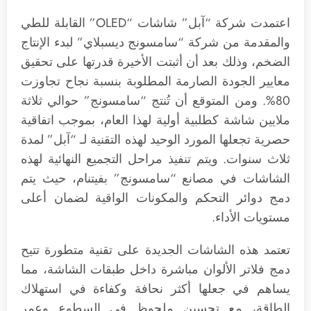
اعتمدت شركة “آبل” شاشات “OLED” القابلة للطي
والمقدمة من شركة “سامسونج ديسبلاي” لبدء الإنتاج
الضخم، وذلك بعد أن أثبتت الأخيرة قدرتها على تحقيق
معايير الجودة الصارمة المطلوبة بنسبة نجاح تجاوزت
80%. ومن المتوقع أن تُنتج “سامسونج” حوالي ثلاثة
ملايين شاشة كطلبية أولية لهذا العام، بموجب اتفاقية
حصرية تجعلها المورد الوحيد لهذه التقنية لـ “آبل” لمدة
ثلاث سنوات. ويتم تنفيذ مراحل التجميع النهائية لهذه
الشاشات في مصانع “سامسونج” بفيتنام، حيث يتم
دمج دوائر التحكم والمكونات الواقية لضمان أعلى
مستويات الأداء.
تعتمد هذه الشاشات الجديدة على تقنية متطورة تتيح
دمج فلاتر الألوان مباشرة داخل طبقات الشاشة، مما
يساهم في جعلها أكثر نحافة وكفاءة في استهلاك
الطاقة، مع تحسين ملحوظ في السطوع وعمر