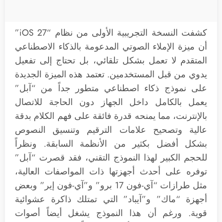
كشفت النسخة التجريبية الأولى من نظام “iOS 27”
أن ميزة الإملاء الصوتي المدعومة بالذكاء الاصطناعي
المتقدم لا تعمل بشكل تلقائي، بل تحتاج إلى تفعيل
يدوي من قبل المستخدمين. تعتمد هذه الميزة الجديدة
على نموذج ذكاء اصطناعي متطور جداً من “آبل”
يعمل بالكامل داخل الجهاز دون الحاجة للاتصال
بالإنترنت، مما يمنحه قدرة فائقة على فهم الكلام بدقة
عالية وتصحيح علامات الترقيم وتنسيق النصوص
بشكل أفضل بكثير من الأنظمة السابقة. ونظراً
للحجم الكبير لهذا النموذج التقني، فقد قصرت “آبل”
توفره على أحدث أجهزتها ذات المواصفات العالية،
مثل طرازات “آي-فون 17 برو” و”آي-فون إير” وبعض
أجهزة “ماك” و”آيباد” التي تمتلك ذاكرة عشوائية
قوية. ورغم أن هذا النموذج يشغل أيضاً أصوات