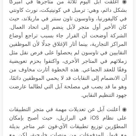
◉ أغلقت آبل اليوم ثلاثة من متاجرها في أميركا
بشكل دائم، وهي: ترمبل في كونيتيكت، نورث كاونتي
في كاليفورنيا، وتاوسون تاون سنتر في ماريلاند، حيث
كان الأخير أول متجر لآبل ينضم إلى اتحاد العمال.
الشركة أوضحت أن القرار جاء بسبب تراجع أوضاع
المراكز التجارية، بينما أثار الإغلاق جدلًا لأن الموظفين
النقابيين في تاوسون لم يحصلوا على فرص نقل مثل
زملائهم في المتاجر الأخرى، واكتفوا بحزم تعويضية
وفقًا للعقد الجماعي. هذه الخطوة أثارت مخاوف من
أن الانضمام إلى النقابات قد لا يحمي الموظفين دائمًا،
وهو ما قد يصب في مصلحة آبل التي لطالما عارضت
جهود التنظيم النقابي.
◉ أعلنت آبل عن تعديلات مهمة في متجر التطبيقات
على نظام iOS في البرازيل، حيث أصبح بإمكان
المطوّرين توزيع تطبيقات الآي-فون عبر متاجر بديلة
مع قبول المدفوعات من منصات خارجية، لكن مع