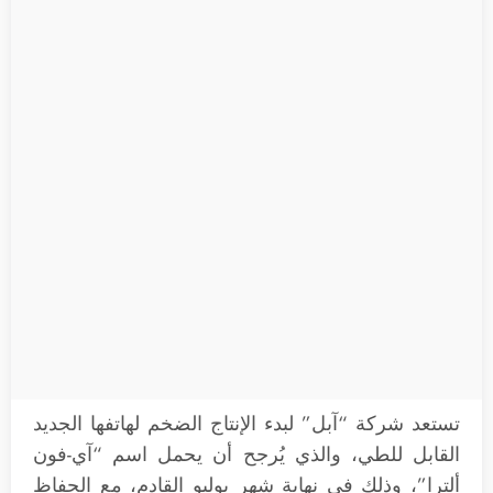
تستعد شركة “آبل” لبدء الإنتاج الضخم لهاتفها الجديد
القابل للطي، والذي يُرجح أن يحمل اسم “آي-فون
ألترا”، وذلك في نهاية شهر يوليو القادم، مع الحفاظ