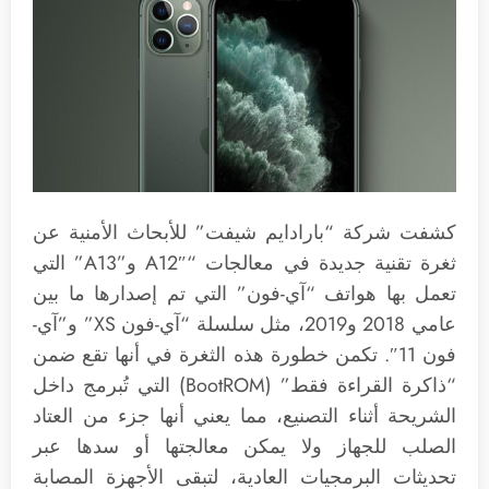
كشفت شركة “بارادايم شيفت” للأبحاث الأمنية عن
ثغرة تقنية جديدة في معالجات “A12″ و”A13” التي
تعمل بها هواتف “آي-فون” التي تم إصدارها ما بين
عامي 2018 و2019، مثل سلسلة “آي-فون XS” و”آي-
فون 11″. تكمن خطورة هذه الثغرة في أنها تقع ضمن
“ذاكرة القراءة فقط” (BootROM) التي تُبرمج داخل
الشريحة أثناء التصنيع، مما يعني أنها جزء من العتاد
الصلب للجهاز ولا يمكن معالجتها أو سدها عبر
تحديثات البرمجيات العادية، لتبقى الأجهزة المصابة