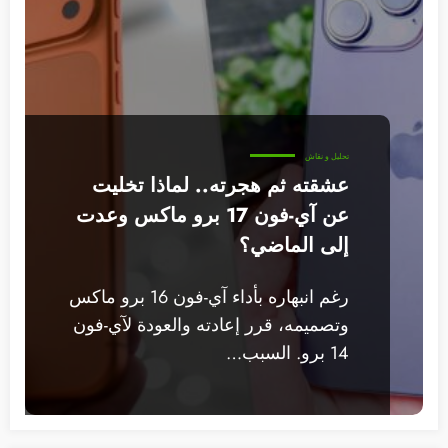
تحليل و نقاش
عشقته ثم هجرته.. لماذا تخليت
عن آي-فون 17 برو ماكس وعدت
إلى الماضي؟
رغم انبهاره بأداء آي-فون 16 برو ماكس
وتصميمه، قرر إعادته والعودة لآي-فون
14 برو. السبب…