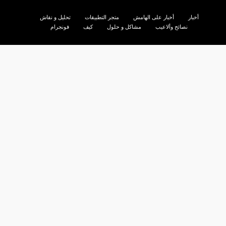
أخبار
أخبار على الهامش
متجر التطبيقات
تحليل و نقاش
نصائح وألاعيب
مشاكل و حلول
كيف
فونجرام