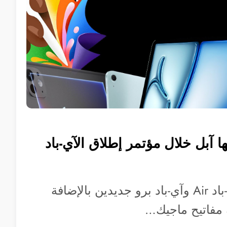
بها آبل خلال مؤتمر إطلاق الآي-باد
كشفت آبل عن آي-باد Air وآي-باد برو جديدين بالإضافة
 مفاتيح ماجيك…