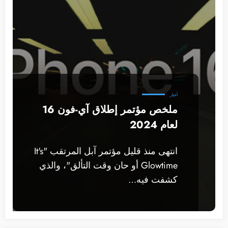
أخبار
ملخص مؤتمر إطلاق آي-فون 16
لعام 2024
انتهى منذ قليل مؤتمر آبل المرتقب "It's
Glowtime أو حان وقت التألق"، والذي
كشفت فيه…