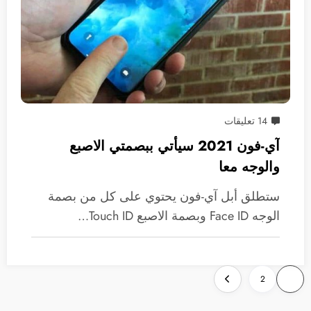
14 تعليقات
آي-فون 2021 سيأتي ببصمتي الاصبع
والوجه معا
ستطلق أبل آي-فون يحتوي على كل من بصمة
الوجه Face ID وبصمة الاصبع Touch ID…
تعدد
2
1
صفحات