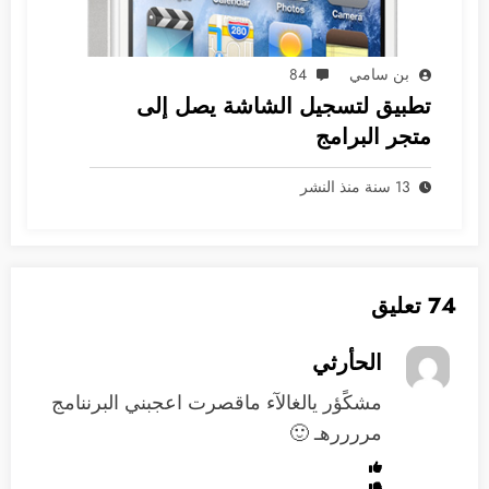
بن سامي
84
تطبيق لتسجيل الشاشة يصل إلى
متجر البرامج
13 سنة منذ النشر
74 تعليق
الحأرثي
مشكًؤر يالغالآء ماقصرت اعجبني البرننامج
مررررهـ 🙂