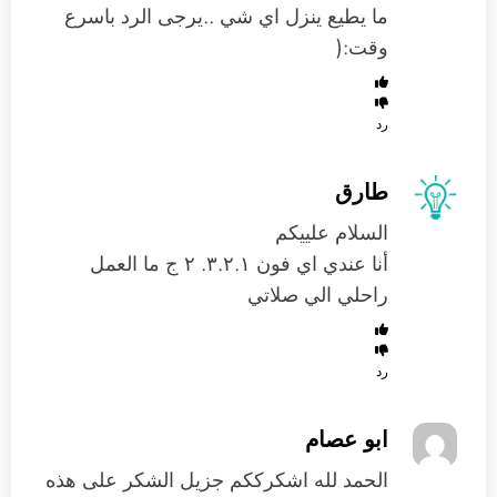
ما يطيع ينزل اي شي ..يرجى الرد باسرع
وقت:(
رد
طارق
السلام علييكم
أنا عندي اي فون ٣.٢.١. ٢ ج ما العمل
راحلي الي صلاتي
رد
ابو عصام
الحمد لله اشكرككم جزيل الشكر على هذه