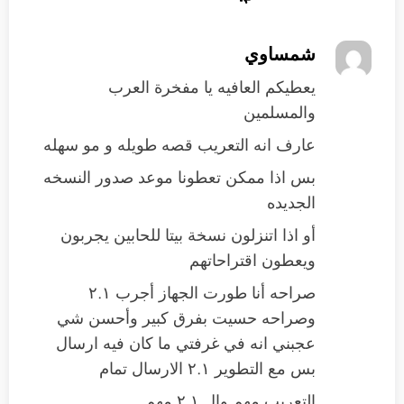
شمساوي
يعطيكم العافيه يا مفخرة العرب
والمسلمين
عارف انه التعريب قصه طويله و مو سهله
بس اذا ممكن تعطونا موعد صدور النسخه
الجديده
أو اذا اتنزلون نسخة بيتا للحابين يجربون
ويعطون اقتراحاتهم
صراحه أنا طورت الجهاز أجرب ٢.١
وصراحه حسيت بفرق كبير وأحسن شي
عجبني انه في غرفتي ما كان فيه ارسال
بس مع التطوير ٢.١ الارسال تمام
التعريب مهم وال ٢.١ مهم