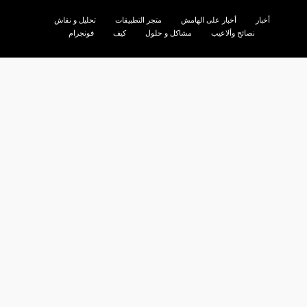
أخبار
أخبار على الهامش
متجر التطبيقات
تحليل و نقاش
نصائح وألاعيب
مشاكل و حلول
كيف
فونجرام