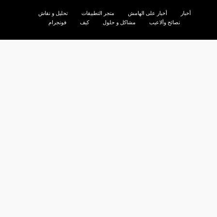
أخبار
أخبار على الهامش
متجر التطبيقات
تحليل و نقاش
نصائح وألاعيب
مشاكل و حلول
كيف
فونجرام