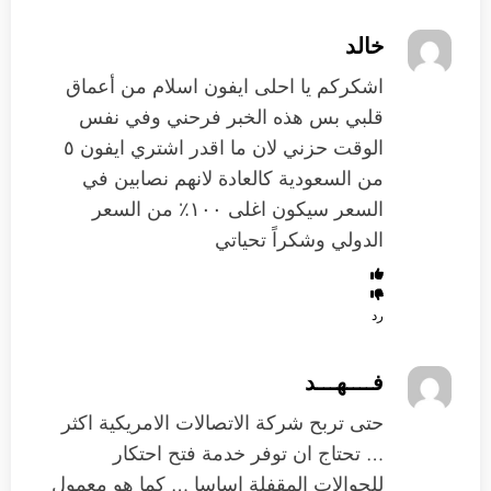
خالد
اشكركم يا احلى ايفون اسلام من أعماق
قلبي بس هذه الخبر فرحني وفي نفس
الوقت حزني لان ما اقدر اشتري ايفون ٥
من السعودية كالعادة لانهم نصابين في
السعر سيكون اغلى ١٠٠٪ من السعر
الدولي وشكراً تحياتي
رد
فــــهـــد
حتى تربح شركة الاتصالات الامريكية اكثر
… تحتاج ان توفر خدمة فتح احتكار
للجوالات المقفلة اساسا … كما هو معمول