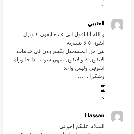
رد
العتيبي
و الله أنا اقول الي عنده ايفون ٤ ونزل
ايفون ٥ لا يشتريه
لني من المستحيل يكسروون في خدمات
الايفون ٤ والايفون ينتهي سوقه اذا جا وراه
ايفونين وليس واحد
وشكرا ،،،،،،،،
رد
Hassan
السلام عليكم إخواني