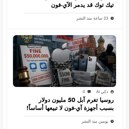
تيك توك قد يدمر الآي-فون
23 ساعة منذ النشر
ذكي AI
0
روسيا تغرم آبل 50 مليون دولار
بسبب أجهزة آي-فون لا تبيعها أساساً!
يومين منذ النشر