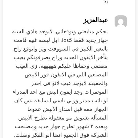
رد
عبدالعزيز
بحكم متابعتي وتوقعاتي. لايوجد هاذي السنه
جهاز جديد فقط ios5. ابل ليسه غبيه قامت
بالتغير الكبير في السووفت وير واتوفع راح
يتأخر الايفون الجديد وراح يصرفونكم بعيب
مصنعي وحفاظا عليكم هههههه. زي العيب
المصنعي اللي في الايفون فور الابيض
والحقيقه لايوجد عيب لانو في احدر
الموتمرات وجد ايفون ابيض مع احد المدراء
او نائب مدير وربي ناسي السالفه بس كان
الجهاز معه قبل اصدار الابيض عموما
المسأله تسويق مو معقوله تطرح الابيض
وبعده ٣ شهور تطرح جهاز جديد ومصلحت
الشركه فوق الجميع اتمنا انو الفكر وصلت.