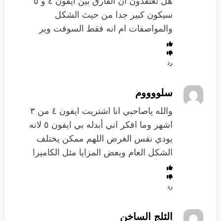
هل تعتقدون ان الفارق بين ايفون ٤ و ٥
سيكون كبير جدا من حيث الشكل
والمواصفات ام انه فقط السوفت وير
رد
سلووووم
والله ياصاحبي انا اشتريت ايفون ٤ من ٣
اشهر وما افكر اني أبدله بي ايفون ٥ لانه
يودي نفس الغرض اللهم ممكن يختلف
الشكل العام وبعض المزايا مثل الكاميرا
رد
الثلج الساخن