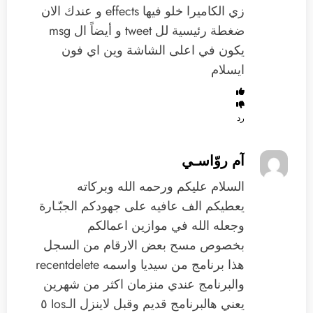
زي الكاميرا خلو فيها effects و عندك الان
ضغطة رئيسية لل tweet و أيضاً ال msg
يكون في اعلى الشاشة وين اي فون
ايسلام
رد
آم روّاسـي
السلام عليكم ورحمه الله وبركاته
يعطيكم الف عافيه على جهودكم الجبّـارة
وجعله الله في موازين اعمالكم
بخصوص مسح بعض الارقام من السجل
هذا برنامج من سيديا واسمه recentdelete
والبرنامج عندي منزمان اكثر من شهرين
يعني هالبرنامج قديم وقبل لاينزل الـIos ٥