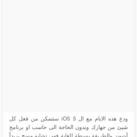
ودع هذه الايام مع ال iOS 5 ستتمكن من فعل كل
شيئ من جهازك وبدون الحاجة الى حاسب او برنامج
أيتيونز والطريقة بسيطة للغاية فهي تشابه مسح بريداً