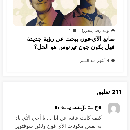
وليد رضا (محرر)
1
صانع الآي-فون يبحث عن رؤية جديدة
فهل يكون جون تيرنوس هو الحل؟
4 أشهر منذ النشر
211 تعليق
●ح ـב .∫∫ـسـ يـ ـف●
كيف كانت غائبة عن آبل… يا أخي الأي باد
به نفس مكونات الأي فون ولكن سوفتوير