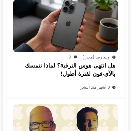
وليد رضا (محرر)
9
هل انتهى هوس الترقية؟ لماذا نتمسك
بالآي-فون لفترة أطول!
3 أشهر منذ النشر