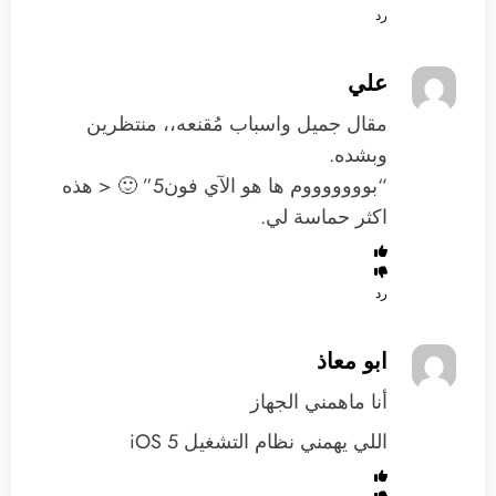
رد
علي
مقال جميل واسباب مُقنعه،، منتظرين
وبشده.
“بوووووووم ها هو الآي فون5” 🙂 < هذه
اكثر حماسة لي.
رد
ابو معاذ
أنا ماهمني الجهاز
اللي يهمني نظام التشغيل iOS 5