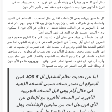
داخل أمريكا. ظهر مؤخراً في وثيقة تأمين الأي فون الحالية نص يؤكد انه في
تاريخ 4 أكتوبر سوف يحدث تغيرات في خطة أسعار تأمين الأي فون.
كل ما سبق وزيادة بعض الإشاعات الاخرى مثل استعدادات المصانع في الصين
واستعداد بعض شركات الإتصال وان يوم 4 يوافق يوم ثلاثاء وهو اليوم الذي تعقد
فيه آبل المؤتمرات في الغالب تجعلنا نعتقد ان الإعلان عن الأي فون 5 سيكون
يوم 4 أكتوبر، وسيتم طرحه للبيع في شهر أكتوبر أيضاً.
لكن هذا طبعاً غير مؤكد حتى تعلن آبل ذلك، واذا كان هذا التاريخ صحيح فمن
المرجح ان تعلن آبل رسمياً عن المؤتمر الصحفي قبل نهاية الشهر، اما سر
التكتم الشديد هذا العام وحرص آبل الشديد على عدم تسريب آي معلومات حتى
انها قامت بتعين مختص مسؤول للتأكد من عدم تسرب آي معلومة عن منتاجتها
القادمة فاعتقد ان هذا راجع للمنافسة الشديدة والقضايا التي بين سامسونج
وآبل، آبل تريد ان تضع منافسيها امام الأمر الواقع… بووووووم ها هو الأي فون
5، وبذلك تلقى الرعب التقني في وجه منافسيها 🙂
اما عن تحديث نظام التشغيل ال iOS 5، فمن
المتوقع ان تصدر نسخة تسمى النسخة الذهبية
في خلال أيام وهي قبل النسخة التجريبية
الأخيرة، ثم النسخة الأخيرة مع الإعلان عن
الأي فون.
هل انت من متابعين الإشاعات وهل
تظن انها مضيعة للوقت؟ هل أنت متحمس