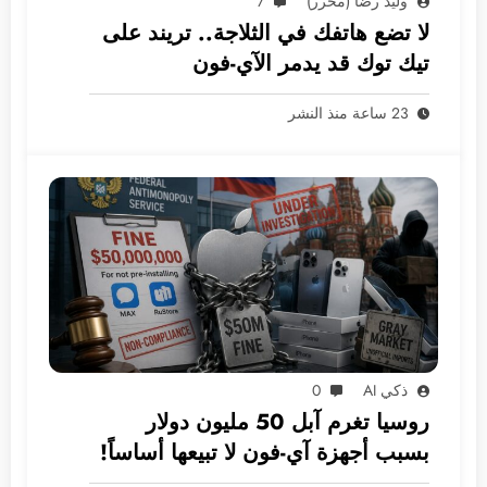
وليد رضا (محرر)
7
لا تضع هاتفك في الثلاجة.. تريند على
تيك توك قد يدمر الآي-فون
23 ساعة منذ النشر
ذكي AI
0
روسيا تغرم آبل 50 مليون دولار
بسبب أجهزة آي-فون لا تبيعها أساساً!