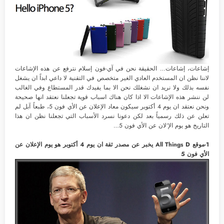
إشاعات، إشاعات… الحقيقة نحن في آي-فون إسلام نترفع عن هذه الإشاعات
لاننا نظن ان المستخدم العادي الغير متخصص في التقنية لا داعي ابداً ان يشغل
نفسه بذلك ولا نريد ان نشغلك نحن الا بما يفيدك قدر المستطاع وفي الغالب
لن ننشر هذه الإشاعات الا اذا كان هناك اسباب قوية تجعلنا نعتقد انها صحيحة
ونحن نعتقد ان يوم 4 أكتوبر سيكون معاد الإعلان عن الأي فون 5، طبعاً آبل لم
تعلن عن ذلك رسمياً بعد لكن دعونا نسرد الأسباب التي تجعلنا نظن ان هذا
التاريخ هو يوم الإ‘لان عن الأي فون 5…
1-موقع All Things D يخبر عن مصدر ثقة ان يوم 4 أكتوبر هو يوم الإعلان عن
الأي فون 5