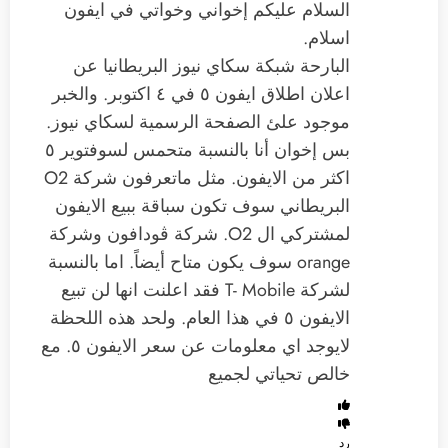
السلام عليكم إخواني وخواتي في ايفون
اسلام.
البارحة شبكة سكاي نيوز البريطانيا عن
اعلان اطلاق ايفون ٥ في ٤ اكتوبر. والخبر
موجود علئ الصفحة الرسمية لسكاي نيوز.
بس إخوان أنا بالنسبة متحمس لسوفتوير ٥
اكثر من الايفون. مثل ماتعرفون شركة O2
البريطاني سوف تكون سباقة ببيع الايفون
لمشتركي ال O2. شركة ڤودافون وشركة
orange سوف يكون متاح أيضاً. اما بالنسبة
لشركة T- Mobile فقد اعلنت انها لن تبيع
الايفون ٥ في هذا العام. ولحد هذه اللحظة
لايوجد اي معلومات عن سعر الايفون ٥. مع
خالص تحياتي لجميع
رد