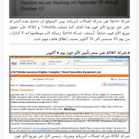
شركة Sprint هي شركة اتصالات أمريكية ومن المتوقع ان تحصل هذه الشركة
على حق توزيع الأي فون هذا العام كما حصلت T-Mobile و AT&T على حقوق
توزيع الأي فون سابقاً. أرسلت شركة Sprint رسالة الى موظفيها انه لا أجازات
من يوم 30 سبتمبر الى 15 أكتوبر بسبب إطلاق هاتف مهم جديد.
4-شركة AT&T تغير سعر تأمين الأي فون يوم 4 أكتوبر
شركة AT&T شركة اتصالات أمريكية وشريك رئيسي لآبل في توزيع الأي فون