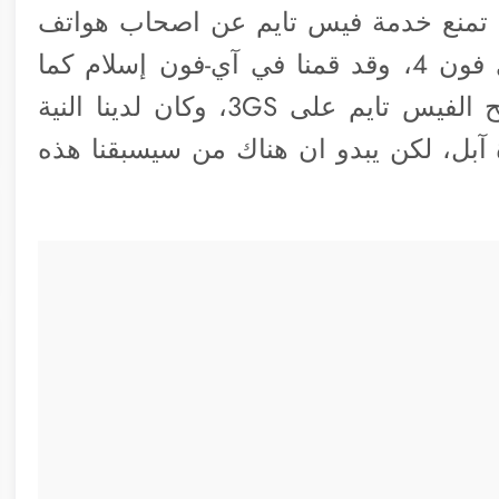
 تمنع خدمة فيس تايم عن اصحاب هواتف
3GS بينما اتاحة نفس الخدمة على الأي فون 4، وقد قمنا في آي-فون إسلام كما
تتيح الفيس تايم على 3GS، وكان لدينا النية
آبل، لكن يبدو ان هناك من سيسبقنا هذه