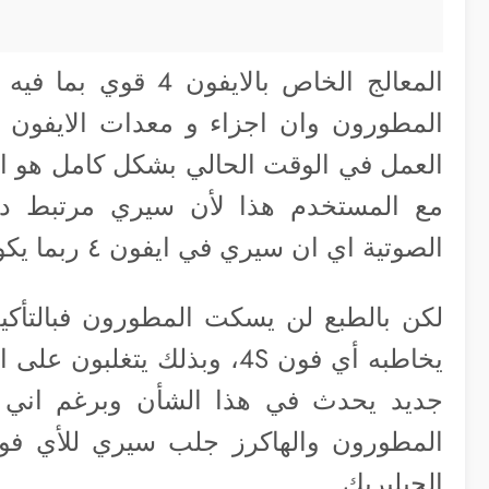
المعالج الخاص بالاي
العمل في الوقت الحالي بشكل كامل هو ان
مع المستخدم هذا لأن سيري مرتبط دائماً
الصوتية اي ان سيري في ايفون ٤ ربما يكون اخرس لأن آبل تمنعه من جانبها
لكن بالطبع لن يسكت المطورون فبالتأكي
يخاطبه أي فون 4S، وبذلك ي
جديد يحدث في هذا الشأن وبرغم اني 
الجيلبريك.