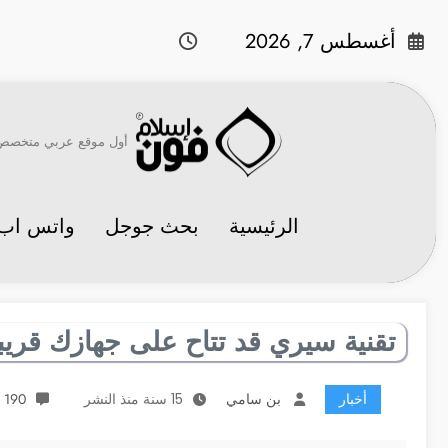
لتجاوز
لى
أغسطس 7, 2026
لمحتوى
أول موقع عربي متخصص في 
الرئيسية
بحث جوجل
واتس اب
تقنية سيري قد تتاح على جهازك قريباً
أخبار
بن سامي
15 سنة منذ النشر
190 تعليقات