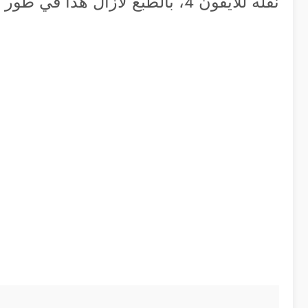
نقلة للأيفون 4، بالطبع لازال هذا في طور التجربة و يمكنكم مشاهدة ذلك بالفيديو…