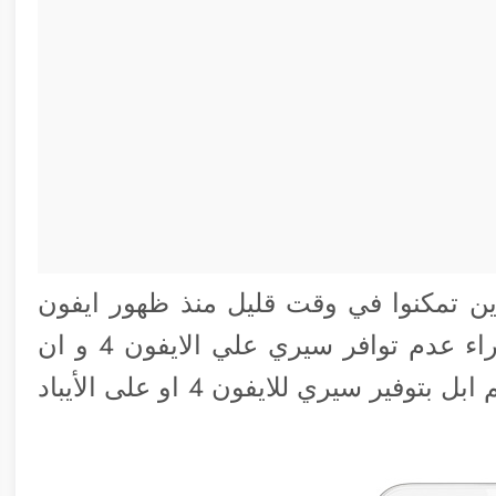
ن تمكنوا في وقت قليل منذ ظهور ايفون
4S من اكتشاف انه لا يوجد سبب تقني وراء عدم توافر سيري علي الايفون 4 و ان
السبب الاساسي برمجي بحت لماذا لم تقم ابل بتوفير سيري للايفون 4 او على الأيباد