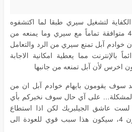
فون 4 قوي بما فيه الكفاية لتشغيل سيري طبقا لما اكتشفوه
المطورون وان اجزاء و معدات الايفون 4 متوافقة تماماً مع سيري وما يمنعه من
 خوادم آبل تمنع سيري من الرد والتعامل
 بالإنترنت مما يعطية امكانية الاجابة
د سوف يقومون بايهام خوادم آبل ان من
تغلبون على المشكلة… على آي حال سوف نخبركم بأي
لست عاشق الجيلبريك لكن اذا استطاع
المطورون والهاكرز جلب سيري للأي فون 4، سيكون هذا سبب قوي للعودة الى