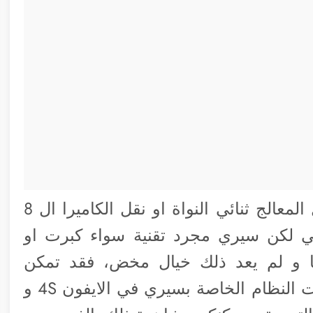
ربما لن يستطيع المبرمجون والهاكرز نقل المعالج ثنائي النواة او نقل الكاميرا ال 8
لى جهازك الحالي لكن سيري مجرد تقنية سواء كبرت او
ا و لم يعد ذلك خيال مخض، فقد تمكن
المبرمج ستيفن ثروجن من الوصول لملفات النظام الخاصة بسيري في الايفون 4S و