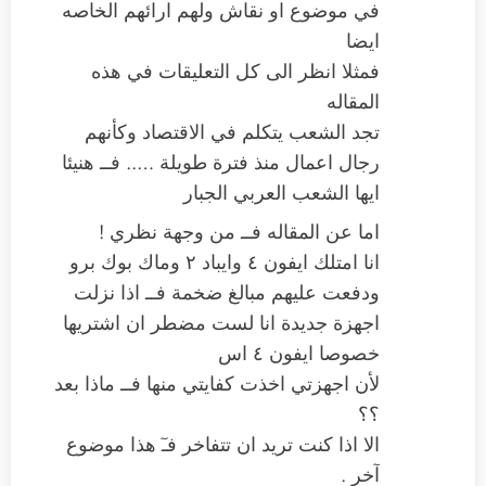
في موضوع او نقاش ولهم ارائهم الخاصه
ايضا
فمثلا انظر الى كل التعليقات في هذه
المقاله
تجد الشعب يتكلم في الاقتصاد وكأنهم
رجال اعمال منذ فترة طويلة ….. فــ هنيئا
ايها الشعب العربي الجبار
اما عن المقاله فــ من وجهة نظري !
انا امتلك ايفون ٤ وايباد ٢ وماك بوك برو
ودفعت عليهم مبالغ ضخمة فــ اذا نزلت
اجهزة جديدة انا لست مضطر ان اشتريها
خصوصا ايفون ٤ اس
لأن اجهزتي اخذت كفايتي منها فــ ماذا بعد
؟؟
الا اذا كنت تريد ان تتفاخر فـٓ هذا موضوع
آخر .