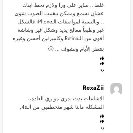
غلط .. صاير على ورا ولازم تحط ايدك
عشان تسمع وممكن ينقمت الصوت شوي
.. وبالنسبة لمواصفات الـiPhone فالشكل
غير وطبعاً معالج يديد وشكل غير وشاشة
أقوى من الـRetina وكاميرتين أحسن وغيره
ننتظر الأيام ونشوف … 🙂
رد
RexaZii
الاشاعات بدت بدري مو زي العاده،،
المشكله مالنا شهر متحطمين من الـ4s,
رد