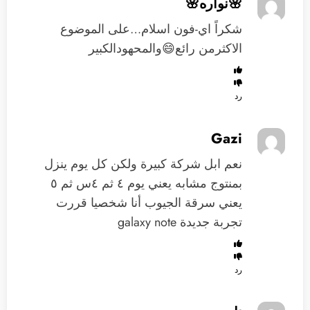
🌸نواره🌸
شكراً اي-فون اسلام…على الموضوع
الاكثرمن رائع😄والمحهودالكبير
رد
Gazi
نعم ابل شركة كبيرة ولكن كل يوم ينزل
بمنتوج مشابه يعني يوم ٤ ثم ٤س ثم ٥
يعني سرقة الجيوب أنا شخصيا قررت
تجربة جديدة galaxy note
رد