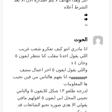
ابل وهذا الهاتف لا يتم اصداره الان الا بعد
الشرط أعلاه
رد
الحوت
انا مادري انتو كيف تفكرو شعب غريب
اللي يقول اخذتا مقلب كنا ننتظر ايفون ٥
وجان ٤ s
واللي يقول ايفون ٥ اخر اعمال ستيف
ههههههههه انا بفهم هالناس من فين تجيب
ها المعلومات
لدرجه طلعو ١٣ شكل للايفون ٥ والناس
تجيني المحل ابي ايفون ٥ اقولهم مافي
يقولي الا هذي صوره تحبو الشائعات قد
عيونكم