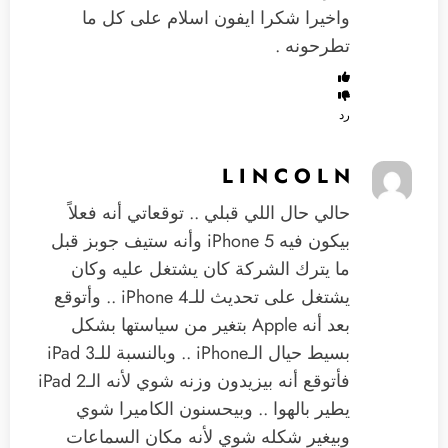
واخيرا شكرا ايفون اسلام على كل ما
تطرحونه .
رد
L I N C O L N
حالي حال اللي قبلي .. توقعاتي أنه فعلاً
بيكون فيه iPhone 5 وأنه ستيف جوبز قبل
ما يترك الشركة كان يشتغل عليه وكان
يشتغل على تحديث للـiPhone 4 .. وأتوقع
بعد أنه Apple بتغير من سياستها بشكل
بسيط حيال الـiPhone .. وبالنسبة للـiPad 3
فأتوقع أنه بيزيدون وزنه شوي لأنه الـiPad 2
يطير بالهوا .. وبيحسنون الكاميرا شوي
وبيغير شكله شوي لأنه مكان السماعات