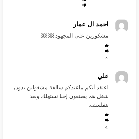
احمد ال عمار
مشكورين على المجهود ￼ ￼
رد
علي
اعتقد أنكم ماعندكم سالفة مشغولين بدون
شغل هم يصنعون إحنا نستهلك وبعد
نتفلسف.
رد