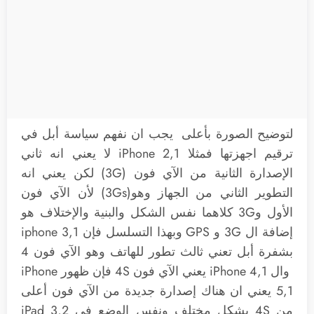
لتوضيح الصورة بأعلى يجب ان نفهم سياسة أبل في
ترقيم اجهزتها فمثلا iPhone 2,1 لا يعني انه ثاني
الإصدارة الثانية من الآي فون (3G) لكن يعني انه
التطوير الثاني من الجهاز وهو(3Gs) لأن الآي فون
الأول و3G كلاهما نفس الشكل والبنية والإختلاف هو
إضافة ال 3G و GPS وبهذا التسلسل فإن iphone 3,1
بشفرة أبل تعني ثالث تطور للهاتف وهو الآي فون 4
وال iPhone 4,1 يعني الآي فون 4S فإن ظهور iPhone
5,1 يعني ان هناك إصدارة جديدة من الآي فون أعلى
من 4S بشكل مختلف ونفس الوضع في iPad 3,2