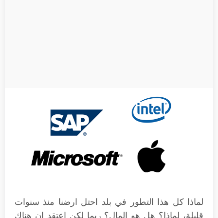
لماذا كل هذا التطور في بلد احتل ارضنا منذ سنوات
قليلة، لماذا؟ هل هو المال؟ ربما لكن اعتقد ان هناك