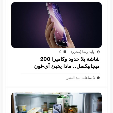
وليد رضا (محرر)
0
شاشة بلا حدود وكاميرا 200
ميجابيكسل.. ماذا يخبئ آي-فون
2028؟
3 ساعات منذ النشر