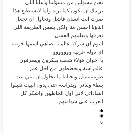
نحن مسؤلين من مسؤلينا واهلنا اللي
يريدك ان تكون كما يريد ولما لايستطيع هذا
صرت انت انسان فاشل ونحاول ان نجعل
ابناؤنا احسن منا ولكن بنفس الطريقة اللي
نعرفها ونعلمهم الفشل
اليوم اي شركة عالمية تضاهي اسمها خزينة
اي دولة عربية ووووووو
يا اخوان هؤلاء شعب يفكرون ويصرفون
عالدراسة ويخططون من اجل عمر
طويييييييييل وبحياتنا ما نحاول ان نبني بيت
ببطء وبتاني وبدراسة حتى يدوم البيت تقبلوا
انتقاداتي لاني اول الخاطيين واشكر كل
العرب على شهامتهم
رد