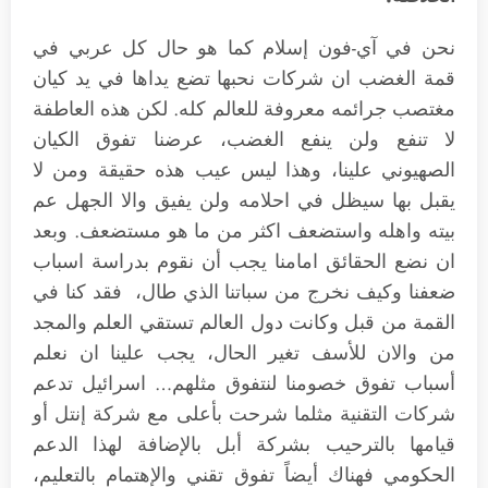
نحن في آي-فون إسلام كما هو حال كل عربي في
قمة الغضب ان شركات نحبها تضع يداها في يد كيان
مغتصب جرائمه معروفة للعالم كله. لكن هذه العاطفة
لا تنفع ولن ينفع الغضب، عرضنا تفوق الكيان
الصهيوني علينا، وهذا ليس عيب هذه حقيقة ومن لا
يقبل بها سيظل في احلامه ولن يفيق والا الجهل عم
بيته واهله واستضعف اكثر من ما هو مستضعف. وبعد
ان نضع الحقائق امامنا يجب أن نقوم بدراسة اسباب
ضعفنا وكيف نخرج من سباتنا الذي طال، فقد كنا في
القمة من قبل وكانت دول العالم تستقي العلم والمجد
من والان للأسف تغير الحال، يجب علينا ان نعلم
أسباب تفوق خصومنا لنتفوق مثلهم… اسرائيل تدعم
شركات التقنية مثلما شرحت بأعلى مع شركة إنتل أو
قيامها بالترحيب بشركة أبل بالإضافة لهذا الدعم
الحكومي فهناك أيضاً تفوق تقني والإهتمام بالتعليم،